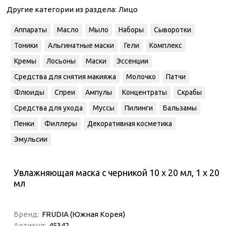
Другие категории из раздела:
Лицо
Аппараты
Масло
Мыло
Наборы
Сыворотки
Тоники
Альгинатные маски
Гели
Комплекс
Кремы
Лосьоны
Маски
Эссенции
Средства для снятия макияжа
Молочко
Патчи
Флюиды
Спреи
Ампулы
Концентраты
Скрабы
Средства для ухода
Муссы
Пилинги
Бальзамы
Пенки
Филлеры
Декоративная косметика
Эмульсии
Увлажняющая маска с черникой 10 х 20 мл, 1 х 20
мл
Бренд:
FRUDIA (Южная Корея)
Артикул:
45342