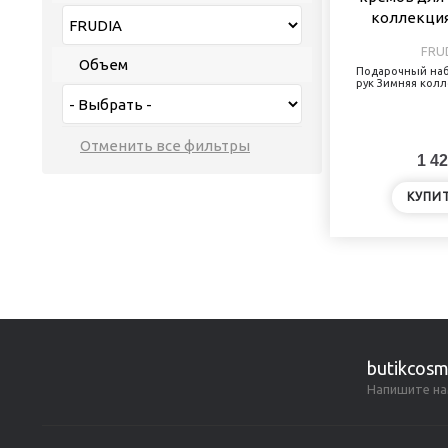
FRU
Объем
Подарочный наб
рук Зимняя колл
1 42
КУПИ
butikcosm
Напишите на