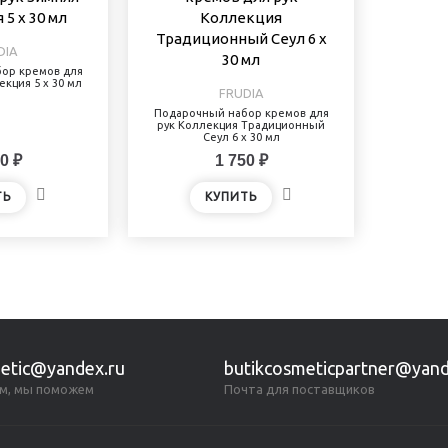
DIA
ор кремов для
екция 5 х 30 мл
FRUDIA
Подарочный набор кремов для
рук Коллекция Традиционный
Сеул 6 х 30 мл
0 ₽
1 750 ₽
ТЬ
КУПИТЬ
etic@yandex.ru
butikcosmeticpartner@yand
м, мы поможем
Почта для поставщиков