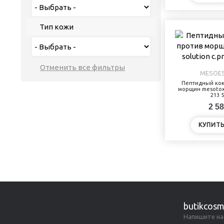
Тип кожи
MESOES
Пептидный кок
морщин mesotox 
213 
2 58
КУПИТ
butikcosm
Напишите на