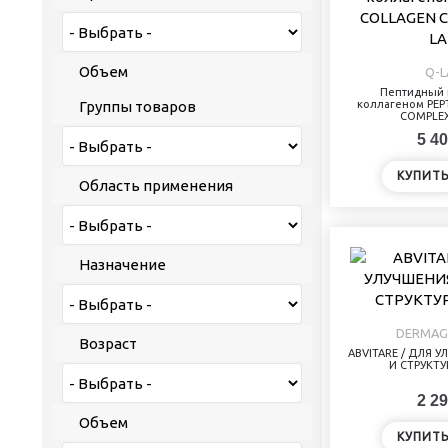
Объем
Q-L
Пептидный 
1 ампула * 5 мл
2
Группы товаров
коллагеном PEP
COMPLEX
5 мл
3
5 40
10 мл
1
КУПИТ
10*5 мл
3
Область применения
Назначение
DERMAG
Возраст
ABVITARE / ДЛЯ 
И СТРУКТ
2 29
Объем
КУПИТ