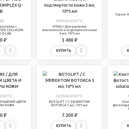
Стронг Х
AB
DERMAGENETIC
коктейль с
VITASI / Для усиления
TIDE COLLAGEN
эластичности и подтянутости кожи
 Q-LAB
5 мл, 10*5 мл
0 ₽
1 490 ₽
Ь
КУПИТЬ
ENETIC
DERMAGENETIC
УЛУЧШЕНИЯ ЦВЕТА
BOTOLIFT / С ЭФФЕКТОМ
Кок
УРЫ КОЖИ
БОТОКСА 5 мл, 10*5 мл
фотостаре
0 ₽
7 200 ₽
Ь
КУПИТЬ