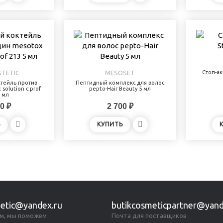
TETIC
MESOSET
Стоп-ак
тейль против
Пептидный комплекс для волос
solution c.prof
pepto-Hair Beauty 5 мл
5 мл
0 ₽
2 700 ₽
Ь
КУПИТЬ
etic@yandex.ru
butikcosmeticpartner@yand
м, мы поможем
Почта для поставщиков