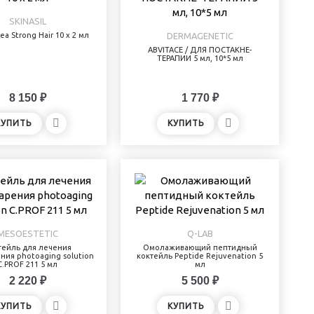
SKINASIL
еа Strong Hair 10 х 2 мл
DERMAGENETIC
ABVITACE / ДЛЯ ПОСТАКНЕ-
ТЕРАПИИ 5 мл, 10*5 мл
8 150 ₽
1 770 ₽
КУПИТЬ
КУПИТЬ
MESOESTETIC
Q-LAB
тейль для лечения
Омолаживающий пептидный
ния photoaging solution
коктейль Peptide Rejuvenation 5
C.PROF 211 5 мл
мл
2 220 ₽
5 500 ₽
КУПИТЬ
КУПИТЬ