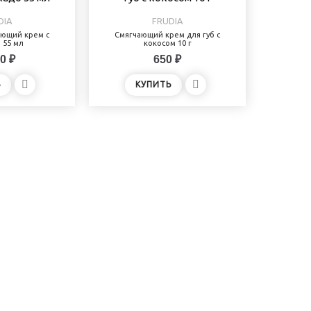
DIA
FRUDIA
ающий крем с
Смягчающий крем для губ с
 55 мл
кокосом 10 г
0 ₽
650 ₽
Ь
КУПИТЬ