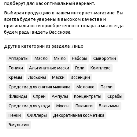
подберут для Вас оптимальный вариант.
Выбирая продукцию в нашем интернет-магазине, Вы
всегда будете уверены в высоком качестве и
оригинальности приобретенного товара, а мы всегда
будем рады видеть Вас снова.
Другие категории из раздела:
Лицо
Аппараты
Масло
Мыло
Наборы
Сыворотки
Тоники
Альгинатные маски
Гели
Комплекс
Кремы
Лосьоны
Маски
Эссенции
Средства для снятия макияжа
Молочко
Патчи
Флюиды
Спреи
Ампулы
Концентраты
Скрабы
Средства для ухода
Муссы
Пилинги
Бальзамы
Пенки
Филлеры
Декоративная косметика
Эмульсии