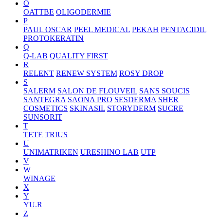
O
OATTBE
OLIGODERMIE
P
PAUL OSCAR
PEEL MEDICAL
PEKAH
PENTACIDIL
PROTOKERATIN
Q
Q-LAB
QUALITY FIRST
R
RELENT
RENEW SYSTEM
ROSY DROP
S
SALERM
SALON DE FLOUVEIL
SANS SOUCIS
SANTEGRA
SAONA PRO
SESDERMA
SHER
COSMETICS
SKINASIL
STORYDERM
SUCRE
SUNSORIT
T
TETE
TRIUS
U
UNIMATRIKEN
URESHINO LAB
UTP
V
W
WINAGE
X
Y
YU.R
Z