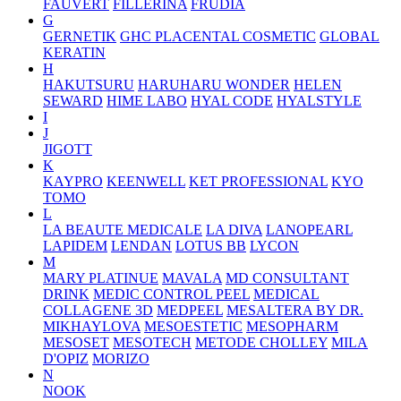
FAUVERT
FILLERINA
FRUDIA
G
GERNETIK
GHC PLACENTAL COSMETIC
GLOBAL
KERATIN
H
HAKUTSURU
HARUHARU WONDER
HELEN
SEWARD
HIME LABO
HYAL CODE
HYALSTYLE
I
J
JIGOTT
K
KAYPRO
KEENWELL
KET PROFESSIONAL
KYO
TOMO
L
LA BEAUTE MEDICALE
LA DIVA
LANOPEARL
LAPIDEM
LENDAN
LOTUS BB
LYCON
M
MARY PLATINUE
MAVALA
MD CONSULTANT
DRINK
MEDIC CONTROL PEEL
MEDICAL
COLLAGENE 3D
MEDPEEL
MESALTERA BY DR.
MIKHAYLOVA
MESOESTETIC
MESOPHARM
MESOSET
MESOTECH
METODE CHOLLEY
MILA
D'OPIZ
MORIZO
N
NOOK