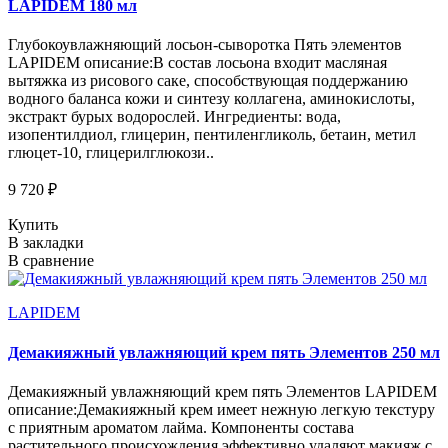
LAPIDEM 180 мл
Глубокоувлажняющий лосьон-сыворотка Пять элементов
LAPIDEM описание:В состав лосьона входит масляная
вытяжка из рисового саке, способствующая поддержанию
водного баланса кожи и синтезу коллагена, аминокислоты,
экстракт бурых водорослей. Ингредиенты: вода,
изопентилдиол, глицерин, пентиленгликоль, бетаин, метил
глюцет-10, глицерилглюкози..
9 720 ₽
Купить
В закладки
В сравнение
LAPIDEM
Демакияжный увлажняющий крем пять Элементов 250 мл
Демакияжный увлажняющий крем пять Элементов LAPIDEM
описание:Демакияжный крем имеет нежную легкую текстуру
с приятным ароматом лайма. Компоненты состава
растительного происхождения эффективно удаляют макияж с