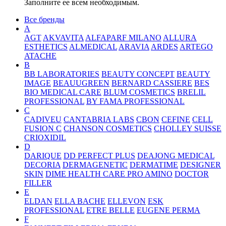
Заполните ее всем необходимым.
Все бренды
A
AGT
AKVAVITA
ALFAPARF MILANO
ALLURA
ESTHETICS
ALMEDICAL
ARAVIA
ARDES
ARTEGO
ATACHE
B
BB LABORATORIES
BEAUTY CONCEPT
BEAUTY
IMAGE
BEAUUGREEN
BERNARD CASSIERE
BES
BIO MEDICAL CARE
BLUM COSMETICS
BRELIL
PROFESSIONAL
BY FAMA PROFESSIONAL
C
CADIVEU
CANTABRIA LABS
CBON
CEFINE
CELL
FUSION C
CHANSON COSMETICS
CHOLLEY SUISSE
CRIOXIDIL
D
DARIQUE
DD PERFECT PLUS
DEAJONG MEDICAL
DECORIA
DERMAGENETIC
DERMATIME
DESIGNER
SKIN
DIME HEALTH CARE PRO AMINO
DOCTOR
FILLER
E
ELDAN
ELLA BACHE
ELLEVON
ESK
PROFESSIONAL
ETRE BELLE
EUGENE PERMA
F