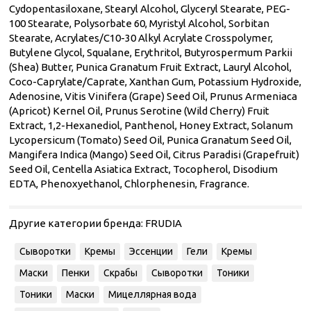
Cydopentasiloxane, Stearyl Alcohol, Glyceryl Stearate, PEG-
100 Stearate, Polysorbate 60, Myristyl Alcohol, Sorbitan
Stearate, Acrylates/C10-30 Alkyl Acrylate Crosspolymer,
Butylene Glycol, Squalane, Erythritol, Butyrospermum Parkii
(Shea) Butter, Punica Granatum Fruit Extract, Lauryl Alcohol,
Coco-Caprylate/Caprate, Xanthan Gum, Potassium Hydroxide,
Adenosine, Vitis Vinifera (Grape) Seed Oil, Prunus Armeniaca
(Apricot) Kernel Oil, Prunus Serotine (Wild Cherry) Fruit
Extract, 1,2-Hexanediol, Panthenol, Honey Extract, Solanum
Lycopersicum (Tomato) Seed Oil, Punica Granatum Seed Oil,
Mangifera Indica (Mango) Seed Oil, Citrus Paradisi (Grapefruit)
Seed Oil, Centella Asiatica Extract, Tocopherol, Disodium
EDTA, Phenoxyethanol, Chlorphenesin, Fragrance.
Другие категории бренда:
FRUDIA
Сыворотки
Кремы
Эссенции
Гели
Кремы
Маски
Пенки
Скрабы
Сыворотки
Тоники
Тоники
Маски
Мицеллярная вода