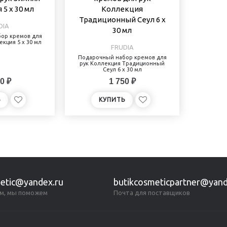
DIA
ор кремов для
екция 5 х 30 мл
FRUDIA
Подарочный набор кремов для
рук Коллекция Традиционный
Сеул 6 х 30 мл
0 ₽
1 750 ₽
Ь
КУПИТЬ
etic@yandex.ru
butikcosmeticpartner@yand
м, мы поможем
Почта для поставщиков