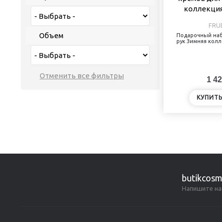
FRU
Объем
Подарочный наб
рук Зимняя колл
1 42
КУПИТ
butikcosm
Напишите на