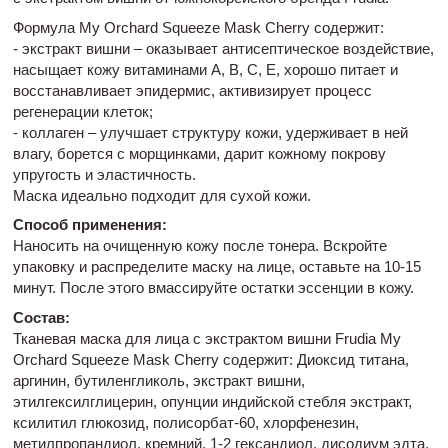
Формула My Orchard Squeeze Mask Cherry содержит:
- экстракт вишни – оказывает антисептическое воздействие,
насыщает кожу витаминами А, В, С, Е, хорошо питает и
восстанавливает эпидермис, активизирует процесс
регенерации клеток;
- коллаген – улучшает структуру кожи, удерживает в ней
влагу, борется с морщинками, дарит кожному покрову
упругость и эластичность.
Маска идеально подходит для сухой кожи.
Способ применения:
Наносить на очищенную кожу после тонера. Вскройте
упаковку и распределите маску на лице, оставьте на 10-15
минут. После этого вмассируйте остатки эссенции в кожу.
Состав:
Тканевая маска для лица с экстрактом вишни Frudia My
Orchard Squeeze Mask Cherry содержит: Диоксид титана,
аргинин, бутиленгликоль, экстракт вишни,
этилгексилглицерин, опунции индийской стебля экстракт,
ксилитил глюкозид, полисорбат-60, хлорфенезин,
метилпропандиол, кремний, 1-2 гександиол, дисодиум эдта,