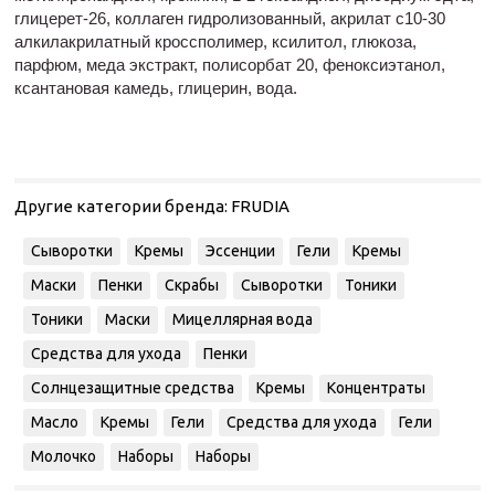
глицерет-26, коллаген гидролизованный, акрилат с10-30
алкилакрилатный кроссполимер, ксилитол, глюкоза,
парфюм, меда экстракт, полисорбат 20, феноксиэтанол,
ксантановая камедь, глицерин, вода.
Другие категории бренда:
FRUDIA
Сыворотки
Кремы
Эссенции
Гели
Кремы
Маски
Пенки
Скрабы
Сыворотки
Тоники
Тоники
Маски
Мицеллярная вода
Средства для ухода
Пенки
Солнцезащитные средства
Кремы
Концентраты
Масло
Кремы
Гели
Средства для ухода
Гели
Молочко
Наборы
Наборы