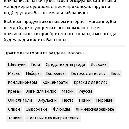
или написав на почту butikcosmetic@yandex.ru, и наши
менеджеры с удовольствием проконсультируют и
подберут для Вас оптимальный вариант.
Выбирая продукцию в нашем интернет-магазине, Вы
всегда будете уверены в высоком качестве и
оригинальности приобретенного товара, а мы всегда
будем рады видеть Вас снова.
Другие категории из раздела:
Волосы
Шампуни
Гели
Средства для ухода
Лосьоны
Масло
Наборы
Бальзамы
Ботокс для волос
Воск
Кондиционеры
Концентраты
Краски для волос
Кремы
Лаки для волос
Маски
Муссы
Окислители
Эмульсии
Паста
Пенки
Порошки
Спреи
Сыворотки
Флюиды
Химическая завивка
Тоники
Составы для выправления