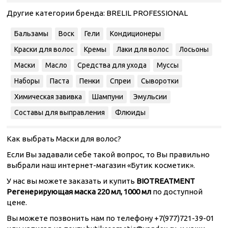
Другие категории бренда:
BRELIL PROFESSIONAL
Бальзамы
Воск
Гели
Кондиционеры
Краски для волос
Кремы
Лаки для волос
Лосьоны
Маски
Масло
Средства для ухода
Муссы
Наборы
Паста
Пенки
Спреи
Сыворотки
Химическая завивка
Шампуни
Эмульсии
Составы для выправления
Флюиды
Как выбрать Маски для волос?
Если Вы задавали себе такой вопрос, то Вы правильно
выбрали наш интернет-магазин «Бутик косметик».
У нас вы можете заказать и купить
BIOTREATMENT
Регенерирующая маска 220 мл, 1000 мл
по доступной
цене.
Вы можете позвонить нам по телефону +7(977)721-39-01