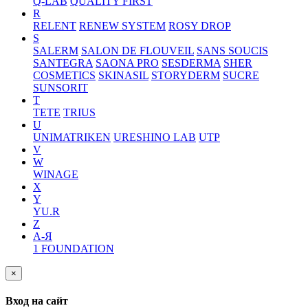
Q-LAB
QUALITY FIRST
R
RELENT
RENEW SYSTEM
ROSY DROP
S
SALERM
SALON DE FLOUVEIL
SANS SOUCIS
SANTEGRA
SAONA PRO
SESDERMA
SHER
COSMETICS
SKINASIL
STORYDERM
SUCRE
SUNSORIT
T
TETE
TRIUS
U
UNIMATRIKEN
URESHINO LAB
UTP
V
W
WINAGE
X
Y
YU.R
Z
А-Я
1 FOUNDATION
×
Вход на сайт