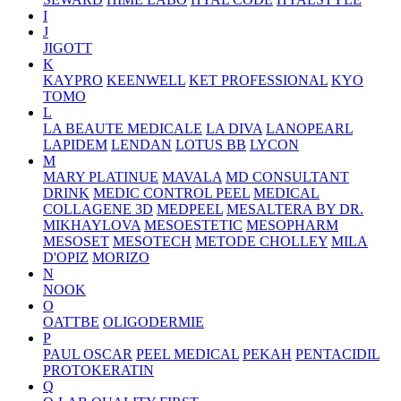
I
J
JIGOTT
K
KAYPRO
KEENWELL
KET PROFESSIONAL
KYO
TOMO
L
LA BEAUTE MEDICALE
LA DIVA
LANOPEARL
LAPIDEM
LENDAN
LOTUS BB
LYCON
M
MARY PLATINUE
MAVALA
MD CONSULTANT
DRINK
MEDIC CONTROL PEEL
MEDICAL
COLLAGENE 3D
MEDPEEL
MESALTERA BY DR.
MIKHAYLOVA
MESOESTETIC
MESOPHARM
MESOSET
MESOTECH
METODE CHOLLEY
MILA
D'OPIZ
MORIZO
N
NOOK
O
OATTBE
OLIGODERMIE
P
PAUL OSCAR
PEEL MEDICAL
PEKAH
PENTACIDIL
PROTOKERATIN
Q