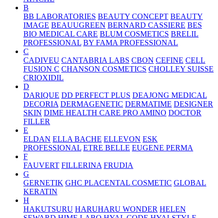
B
BB LABORATORIES
BEAUTY CONCEPT
BEAUTY
IMAGE
BEAUUGREEN
BERNARD CASSIERE
BES
BIO MEDICAL CARE
BLUM COSMETICS
BRELIL
PROFESSIONAL
BY FAMA PROFESSIONAL
C
CADIVEU
CANTABRIA LABS
CBON
CEFINE
CELL
FUSION C
CHANSON COSMETICS
CHOLLEY SUISSE
CRIOXIDIL
D
DARIQUE
DD PERFECT PLUS
DEAJONG MEDICAL
DECORIA
DERMAGENETIC
DERMATIME
DESIGNER
SKIN
DIME HEALTH CARE PRO AMINO
DOCTOR
FILLER
E
ELDAN
ELLA BACHE
ELLEVON
ESK
PROFESSIONAL
ETRE BELLE
EUGENE PERMA
F
FAUVERT
FILLERINA
FRUDIA
G
GERNETIK
GHC PLACENTAL COSMETIC
GLOBAL
KERATIN
H
HAKUTSURU
HARUHARU WONDER
HELEN
SEWARD
HIME LABO
HYAL CODE
HYALSTYLE