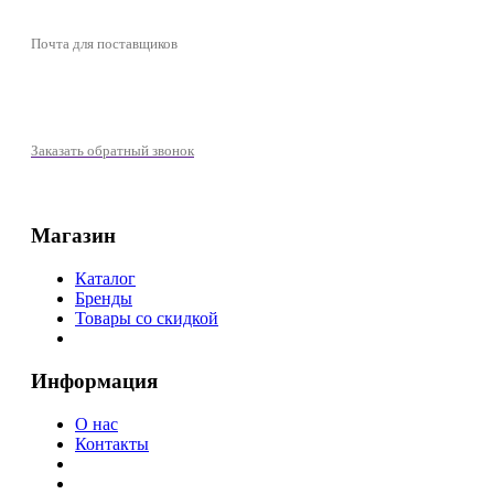
butikcosmeticpartner@yandex.ru
Почта для поставщиков
+7 (977) 721-39-01
Заказать обратный звонок
Магазин
Каталог
Бренды
Товары со скидкой
Информация
О нас
Контакты