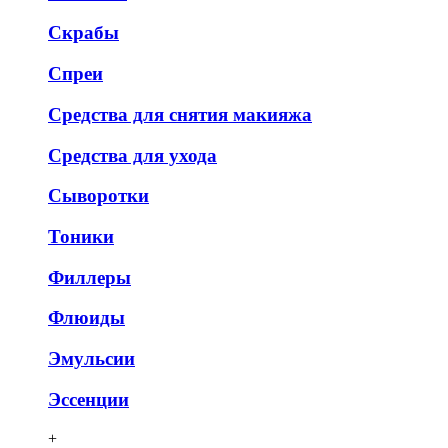
Скрабы
Спреи
Средства для снятия макияжа
Средства для ухода
Сыворотки
Тоники
Филлеры
Флюиды
Эмульсии
Эссенции
+