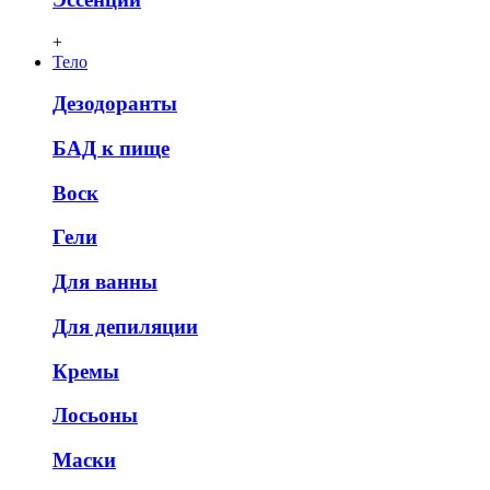
+
Тело
Дезодоранты
БАД к пище
Воск
Гели
Для ванны
Для депиляции
Кремы
Лосьоны
Маски