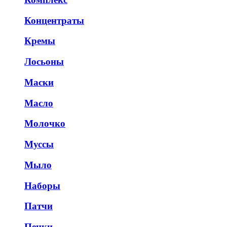
Концентраты
Кремы
Лосьоны
Маски
Масло
Молочко
Муссы
Мыло
Наборы
Патчи
Пенки