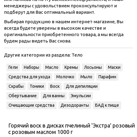
менеджеры с удовольствием проконсультируют и
подберут для Вас оптимальный вариант.
Выбирая продукцию в нашем интернет-магазине, Вы
всегда будете уверены в высоком качестве и
оригинальности приобретенного товара, а мы всегда
будем рады видеть Вас снова.
Другие категории из раздела:
Тело
Гели
Наборы
Масло
Кремы
Лосьоны
Маски
Средства для ухода
Молочко
Мыло
Парафин
Скрабы
Тоники
Воск
Для депиляции
Обертывание
Для ванны
Эмульсии
Очищающие средства
Дезодоранты
БАД к пище
Горячий воск в дисках пчелиный 'Экстра' розовый
с розовым маслом 1000 г