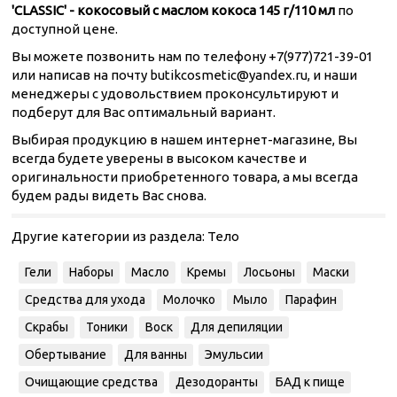
'CLASSIC' - кокосовый с маслом кокоса 145 г/110 мл
по
доступной цене.
Вы можете позвонить нам по телефону +7(977)721-39-01
или написав на почту butikcosmetic@yandex.ru, и наши
менеджеры с удовольствием проконсультируют и
подберут для Вас оптимальный вариант.
Выбирая продукцию в нашем интернет-магазине, Вы
всегда будете уверены в высоком качестве и
оригинальности приобретенного товара, а мы всегда
будем рады видеть Вас снова.
Другие категории из раздела:
Тело
Гели
Наборы
Масло
Кремы
Лосьоны
Маски
Средства для ухода
Молочко
Мыло
Парафин
Скрабы
Тоники
Воск
Для депиляции
Обертывание
Для ванны
Эмульсии
Очищающие средства
Дезодоранты
БАД к пище