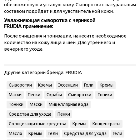
обезвоженную и усталую кожу. Сыворотка с натуральным
составом подойдет и для чувствительной кожи.
Увлажняющая сыворотка с черникой
FRUDIA применение:
После очищения и тонизации, нанесите необходимое
количество на кожу лица и шеи. Для утреннего и
вечернего ухода.
Другие категории бренда:
FRUDIA
Сыворотки
Кремы
Эссенции
Гели
Кремы
Маски
Пенки
Скрабы
Сыворотки
Тоники
Тоники
Маски
Мицеллярная вода
Средства для ухода
Пенки
Солнцезащитные средства
Кремы
Концентраты
Масло
Кремы
Гели
Средства для ухода
Гели