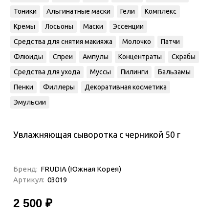
Тоники
Альгинатные маски
Гели
Комплекс
Кремы
Лосьоны
Маски
Эссенции
Средства для снятия макияжа
Молочко
Патчи
Флюиды
Спреи
Ампулы
Концентраты
Скрабы
Средства для ухода
Муссы
Пилинги
Бальзамы
Пенки
Филлеры
Декоративная косметика
Эмульсии
Увлажняющая сыворотка с черникой 50 г
Бренд:
FRUDIA (Южная Корея)
Артикул:
03019
2 500 ₽