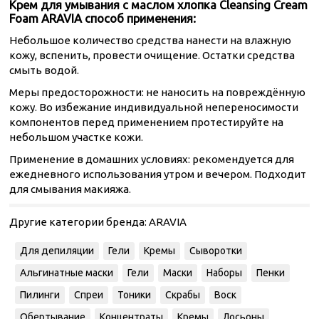
Крем для умывания с маслом хлопка Cleansing Cream
Foam ARAVIA способ применения:
Небольшое количество средства нанести на влажную
кожу, вспенить, провести очищение. Остатки средства
смыть водой.
Меры предосторожности: не наносить на повреждённую
кожу. Во избежание индивидуальной непереносимости
компонентов перед применением протестируйте на
небольшом участке кожи.
Применение в домашних условиях: рекомендуется для
ежедневного использования утром и вечером. Подходит
для смывания макияжа.
Другие категории бренда:
ARAVIA
Для депиляции
Гели
Кремы
Сыворотки
Альгинатные маски
Гели
Маски
Наборы
Пенки
Пилинги
Спреи
Тоники
Скрабы
Воск
Обертывание
Концентраты
Кремы
Лосьоны