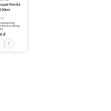
VIA
ь-сыворотка
Revita Lifting
мл
0 ₽
Ь