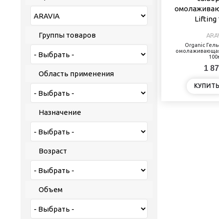
Группы товаров
ARA
Organic Гел
омолаживающая 
100
1 87
Область применения
КУПИТ
Назначение
Возраст
Объем