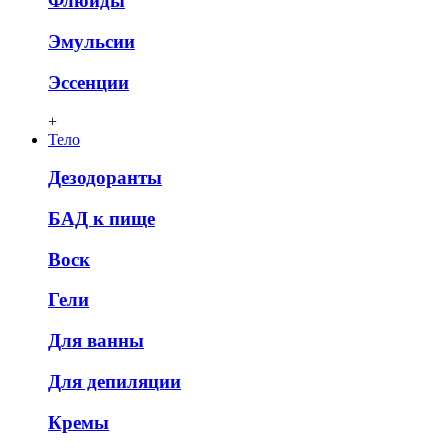
Флюиды
Эмульсии
Эссенции
+
Тело
Дезодоранты
БАД к пище
Воск
Гели
Для ванны
Для депиляции
Кремы