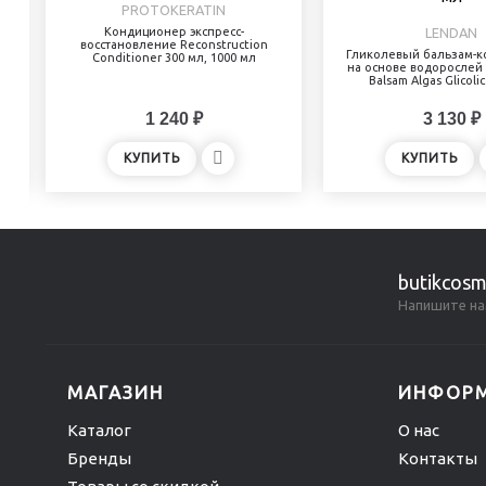
PROTOKERATIN
Кондиционер экспресс-
LENDAN
восстановление Reconstruction
Гликолевый бальзам-
Conditioner 300 мл, 1000 мл
на основе водорослей 
Balsam Algas Glicoli
1 240 ₽
3 130 ₽
КУПИТЬ
КУПИТЬ
butikcosm
Напишите на
МАГАЗИН
ИНФОР
Каталог
О нас
Бренды
Контакты