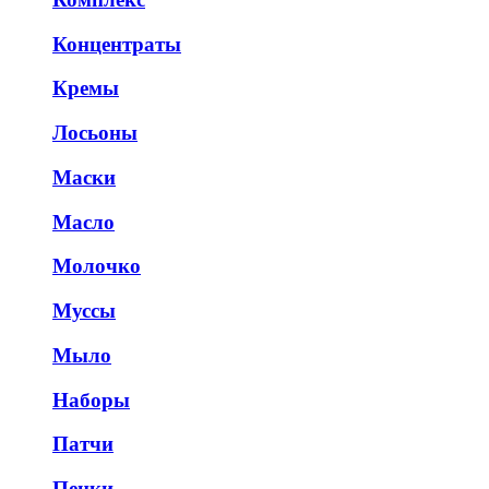
Концентраты
Кремы
Лосьоны
Маски
Масло
Молочко
Муссы
Мыло
Наборы
Патчи
Пенки