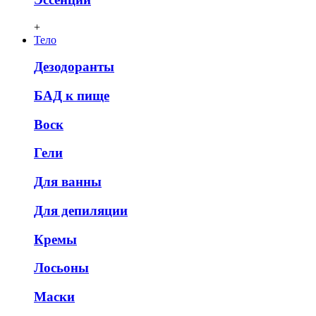
+
Тело
Дезодоранты
БАД к пище
Воск
Гели
Для ванны
Для депиляции
Кремы
Лосьоны
Маски