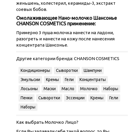
женьшень, холестерил, керамиды-3, экстракт
соевых бобов.
Омолаживающее Нано-молочко Шансонье
CHANSON COSMETICS применение:
Примерно 3 пуша молочка нанести на ладони,
разогреть и нанести на кожу после нанесения
концентрата Шансонье.
Другие категории бренда:
CHANSON COSMETICS
Кондиционеры
Сыворотки
Шампуни
Эмульсии
Кремы
Гели
Концентраты
Лосьоны
Маски
Масло
Молочко
Наборы
Пенки
Сыворотки
Эссенции
Кремы
Гели
Наборы
Как выбрать Молочко Лицо?
Если Вы задавали себе такой вопрос, то Вы