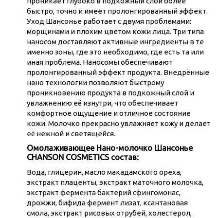
проникает глубоко в подкожный слой более
быстро, точно и имеет пролонгированный эффект.
Уход Шансонье работает с двумя проблемами:
морщинами и плохим цветом кожи лица. Три типа
наносом доставляют активные ингредиенты в те
именно зоны, где это необходимо, где есть та или
иная проблема. Наносомы обеспечивают
пролонгированный эффект продукта. Внедрённые
нано технологии позволяют быстрому
проникновению продукта в подкожный слой и
увлажнению её изнутри, что обеспечивает
комфортное ощущение и отличное состояние
кожи. Молочко прекрасно увлажняет кожу и делает
её нежной и светящейся.
Омолаживающее Нано-молочко Шансонье
CHANSON COSMETICS состав:
Вода, глицерин, масло макадамского ореха,
экстракт плаценты, экстракт маточного молочка,
экстракт фермента бактерий сфингомонас,
дрожжи, бифида фермент лизат, ксантановая
смола, экстракт рисовых отрубей, холестерол,