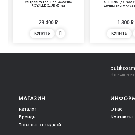
Ультрапитательное молочко
Очищающее молоч
ROYALLE CLUB 63 мл
деликатного ухода
28 400 ₽
1 300 ₽
КУПИТЬ
КУПИТЬ
butikcosm
Напишите на
МАГАЗИН
ИНФОР
Каталог
О нас
Бренды
Контакты
Товары со скидкой