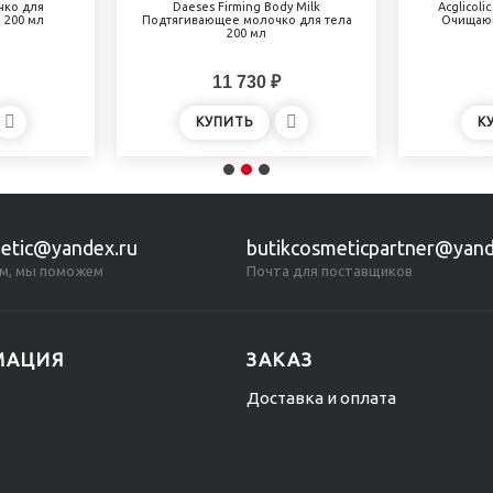
ко для
Daeses Firming Body Milk
Acglicolic
 200 мл
Подтягивающее молочко для тела
Очищающ
200 мл
11 730 ₽
КУПИТЬ
К
etic@yandex.ru
butikcosmeticpartner@yand
м, мы поможем
Почта для поставщиков
МАЦИЯ
ЗАКАЗ
Доставка и оплата