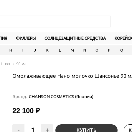
ПИЯ
ФИЛЛЕРЫ
СОЛНЦЕЗАЩИТНЫЕ СРЕДСТВА
КОРЕЙС
H
I
J
K
L
M
N
O
P
Q
ансонье 90 мл
Омолаживающее Нано-молочко Шансонье 90 м
Бренд:
CHANSON COSMETICS (Япония)
22 100 ₽
-
+
КУПИТЬ
К