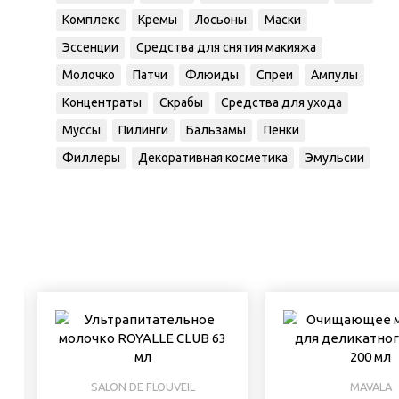
Комплекс
Кремы
Лосьоны
Маски
Эссенции
Средства для снятия макияжа
Молочко
Патчи
Флюиды
Спреи
Ампулы
Концентраты
Скрабы
Средства для ухода
Муссы
Пилинги
Бальзамы
Пенки
Филлеры
Декоративная косметика
Эмульсии
SALON DE FLOUVEIL
MAVALA