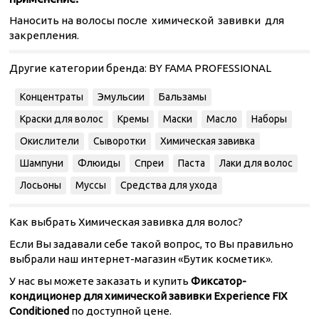
Наносить на волосы после химической завивки для
закрепления.
Другие категории бренда:
BY FAMA PROFESSIONAL
Концентраты
Эмульсии
Бальзамы
Краски для волос
Кремы
Маски
Масло
Наборы
Окислители
Сыворотки
Химическая завивка
Шампуни
Флюиды
Спреи
Паста
Лаки для волос
Лосьоны
Муссы
Средства для ухода
Как выбрать Химическая завивка для волос?
Если Вы задавали себе такой вопрос, то Вы правильно
выбрали наш интернет-магазин «Бутик косметик».
У нас вы можете заказать и купить
Фиксатор-
кондиционер для химической завивки Experience FIX
Conditioned
по доступной цене.