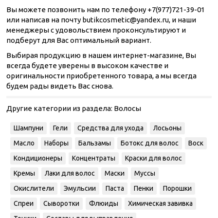
Вы можете позвонить нам по телефону +7(977)721-39-01
или написав на почту butikcosmetic@yandex.ru, и наши
менеджеры с удовольствием проконсультируют и
подберут для Вас оптимальный вариант.
Выбирая продукцию в нашем интернет-магазине, Вы
всегда будете уверены в высоком качестве и
оригинальности приобретенного товара, а мы всегда
будем рады видеть Вас снова.
Другие категории из раздела:
Волосы
Шампуни
Гели
Средства для ухода
Лосьоны
Масло
Наборы
Бальзамы
Ботокс для волос
Воск
Кондиционеры
Концентраты
Краски для волос
Кремы
Лаки для волос
Маски
Муссы
Окислители
Эмульсии
Паста
Пенки
Порошки
Спреи
Сыворотки
Флюиды
Химическая завивка