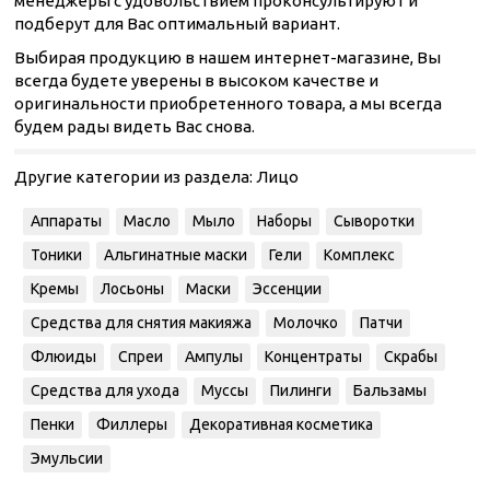
менеджеры с удовольствием проконсультируют и
подберут для Вас оптимальный вариант.
Выбирая продукцию в нашем интернет-магазине, Вы
всегда будете уверены в высоком качестве и
оригинальности приобретенного товара, а мы всегда
будем рады видеть Вас снова.
Другие категории из раздела:
Лицо
Аппараты
Масло
Мыло
Наборы
Сыворотки
Тоники
Альгинатные маски
Гели
Комплекс
Кремы
Лосьоны
Маски
Эссенции
Средства для снятия макияжа
Молочко
Патчи
Флюиды
Спреи
Ампулы
Концентраты
Скрабы
Средства для ухода
Муссы
Пилинги
Бальзамы
Пенки
Филлеры
Декоративная косметика
Эмульсии