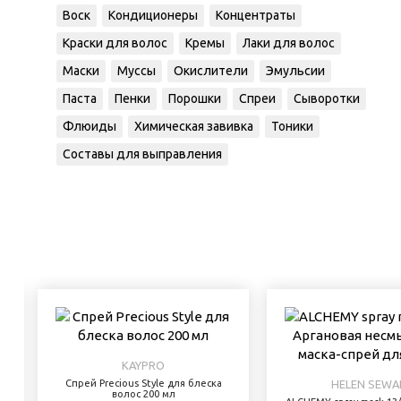
Воск
Кондиционеры
Концентраты
Краски для волос
Кремы
Лаки для волос
Маски
Муссы
Окислители
Эмульсии
Паста
Пенки
Порошки
Спреи
Сыворотки
Флюиды
Химическая завивка
Тоники
Составы для выправления
KAYPRO
Спрей Precious Style для блеска
HELEN SEWA
волос 200 мл