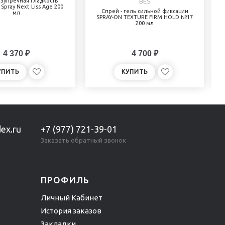
зупречная гладкость'
BES
s Spray Next Liss Age 200
Спрей - гель сильной фиксации
мл
SPRAY-ON TEXTURE FIRM HOLD №17
200 мл
4 370 ₽
4 700 ₽
УПИТЬ
КУПИТЬ
ex.ru
+7 (977) 721-39-01
Заказать обратный звонок
ПРОФИЛЬ
Личный Кабинет
История заказов
Закладки