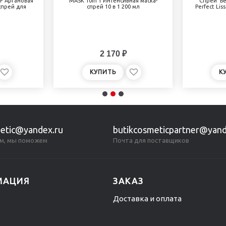
/F Аргановая
MASK 10in 1 Интенсивная маска-
Спрей 'Бе
спрей для
спрей 10 в 1 200 мл
Perfect Lis
2 170 ₽
КУПИТЬ
К
etic@yandex.ru
butikcosmeticpartner@yand
м, мы поможем
Почта для поставщиков
МАЦИЯ
ЗАКАЗ
Доставка и оплата