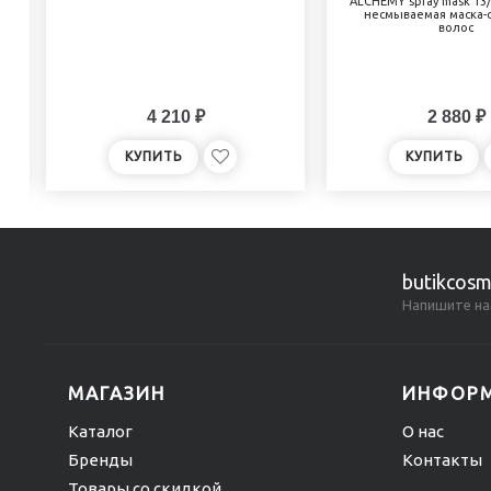
ALCHEMY spray mask 13
несмываемая маска-
волос
4 210 ₽
2 880 ₽
КУПИТЬ
КУПИТЬ
butikcosm
Напишите на
МАГАЗИН
ИНФОР
Каталог
О нас
Бренды
Контакты
Товары со скидкой