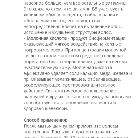
наверное больше, чем все остальные витамины.
Это связано стем, что витамин В5 участвует в
липидном обмене веществ, в образовании и
обновлении клеток, его недостаток
непосредственно влияет на выпадение волос,
истощение и ухудшения структуры волос.
-
Молочная кислота
- продукт биоферментации,
оказывающий мягкое воздействие на кожные
покровы человека. При концентрации молочной
кислоты в косметическом средстве в пределах
нормы, она благотворно влияет даже на весьма
чувствительную кожу. Молочная кислота
эффективно удаляет соли кальция, меди, железа и
пр. Оказывает увлажняющее, отбеливающее,
эксфолиирующее, противовоспалительное
действие. Систематическое использование
шампуней и других составов по уходу за волосами
способствует восстановлению пышности и
здоровья шевелюры.
Способ применения:
После мытья шампунем промокните волосы
полотенцем. Распылите лосьон на влажные
волосы,(примерно 20-30 нажатий, в зависимости