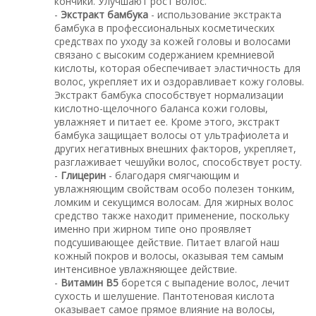
кончики. Улучшают рост волос.
-
Экстракт бамбука
- использование экстракта
бамбука в профессиональных косметических
средствах по уходу за кожей головы и волосами
связано с высоким содержанием кремниевой
кислоты, которая обеспечивает эластичность для
волос, укрепляет их и оздоравливает кожу головы.
Экстракт бамбука способствует нормализации
кислотно-щелочного баланса кожи головы,
увлажняет и питает ее. Кроме этого, экстракт
бамбука защищает волосы от ультрафиолета и
других негативных внешних факторов, укрепляет,
разглаживает чешуйки волос, способствует росту.
-
Глицерин
- благодаря смягчающим и
увлажняющим свойствам особо полезен тонким,
ломким и секущимся волосам. Для жирных волос
средство также находит применение, поскольку
именно при жирном типе оно проявляет
подсушивающее действие. Питает влагой наш
кожный покров и волосы, оказывая тем самым
интенсивное увлажняющее действие.
-
Витамин В5
борется с выпадение волос, лечит
сухость и шелушение. Пантотеновая кислота
оказывает самое прямое влияние на волосы,