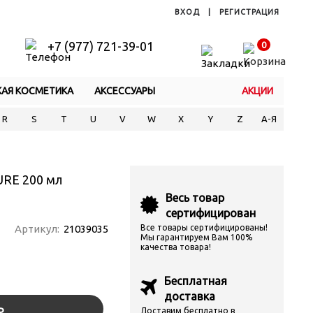
ВХОД
|
РЕГИСТРАЦИЯ
+7 (977) 721-39-01
0
КАЯ КОСМЕТИКА
АКСЕССУАРЫ
АКЦИИ
R
S
T
U
V
W
X
Y
Z
А-Я
URE 200 мл
Весь товар
сертифицирован
Артикул:
21039035
Все товары сертифицированы!
Мы гарантируем Вам 100%
качества товара!
Бесплатная
доставка
Ь
Доставим бесплатно в