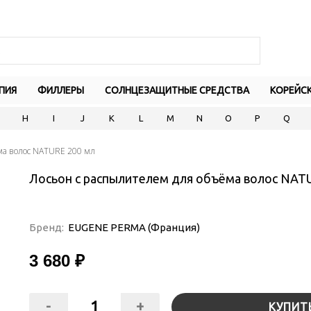
ПИЯ
ФИЛЛЕРЫ
СОЛНЦЕЗАЩИТНЫЕ СРЕДСТВА
КОРЕЙС
H
I
J
K
L
M
N
O
P
Q
ма волос NATURE 200 мл
Лосьон с распылителем для объёма волос NAT
Бренд:
EUGENE PERMA (Франция)
3 680 ₽
-
+
КУПИТ