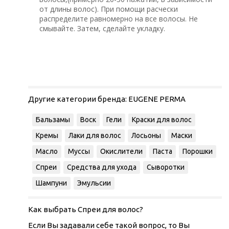
от длины волос). При помощи расчески
распределите равномерно на все волосы. Не
смывайте. Затем, сделайте укладку.
Другие категории бренда:
EUGENE PERMA
Бальзамы
Воск
Гели
Краски для волос
Кремы
Лаки для волос
Лосьоны
Маски
Масло
Муссы
Окислители
Паста
Порошки
Спреи
Средства для ухода
Сыворотки
Шампуни
Эмульсии
Как выбрать Спреи для волос?
Если Вы задавали себе такой вопрос, то Вы