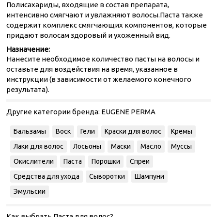
Полисахариды, входящие в состав препарата,
интенсивно смягчают и увлажняют волосы.Паста также
содержит комплекс смягчающих компонентов, которые
придают волосам здоровый и ухоженный вид.
Назначение:
Нанесите необходимое количество пасты на волосы и
оставьте для воздействия на время, указанное в
инструкции (в зависимости от желаемого конечного
результата).
Другие категории бренда:
EUGENE PERMA
Бальзамы
Воск
Гели
Краски для волос
Кремы
Лаки для волос
Лосьоны
Маски
Масло
Муссы
Окислители
Паста
Порошки
Спреи
Средства для ухода
Сыворотки
Шампуни
Эмульсии
Как выбрать Паста для волос?