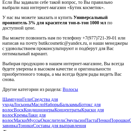
Если Вы задавали себе такой вопрос, то Вы правильно
выбрали наш интернет-магазин «Бутик косметик».
У нас вы можете заказать и купить
Универсальный
проявитель 3% для красителя тон-в-тон 1000 мл
по
доступной цене.
Вы можете позвонить нам по телефону +7(977)721-39-01 или
написав на почту butikcosmetic@yandex.ru, и наши менеджеры
с удовольствием проконсультируют и подберут для Вас
оптимальный вариант.
Выбирая продукцию в нашем интернет-магазине, Вы всегда
будете уверены в высоком качестве и оригинальности
приобретенного товара, а мы всегда будем рады видеть Вас
снова.
Другие категории из раздела:
Волосы
Шампуни
Гели
Средства для
ухода
Лосьоны
Масло
Наборы
Бальзамы
Ботокс для
волос
Воск
Кондиционеры
Концентраты
Краски для
волос
Кремы
Лаки для
волос
Маски
Муссы
Окислители
Эмульсии
Паста
Пенки
Порошки
завивка
Тоники
Составы для выправления