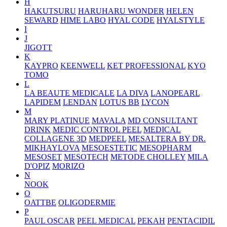
H
HAKUTSURU
HARUHARU WONDER
HELEN
SEWARD
HIME LABO
HYAL CODE
HYALSTYLE
I
J
JIGOTT
K
KAYPRO
KEENWELL
KET PROFESSIONAL
KYO
TOMO
L
LA BEAUTE MEDICALE
LA DIVA
LANOPEARL
LAPIDEM
LENDAN
LOTUS BB
LYCON
M
MARY PLATINUE
MAVALA
MD CONSULTANT
DRINK
MEDIC CONTROL PEEL
MEDICAL
COLLAGENE 3D
MEDPEEL
MESALTERA BY DR.
MIKHAYLOVA
MESOESTETIC
MESOPHARM
MESOSET
MESOTECH
METODE CHOLLEY
MILA
D'OPIZ
MORIZO
N
NOOK
O
OATTBE
OLIGODERMIE
P
PAUL OSCAR
PEEL MEDICAL
PEKAH
PENTACIDIL