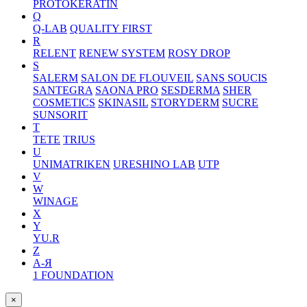
PROTOKERATIN
Q
Q-LAB
QUALITY FIRST
R
RELENT
RENEW SYSTEM
ROSY DROP
S
SALERM
SALON DE FLOUVEIL
SANS SOUCIS
SANTEGRA
SAONA PRO
SESDERMA
SHER
COSMETICS
SKINASIL
STORYDERM
SUCRE
SUNSORIT
T
TETE
TRIUS
U
UNIMATRIKEN
URESHINO LAB
UTP
V
W
WINAGE
X
Y
YU.R
Z
А-Я
1 FOUNDATION
×