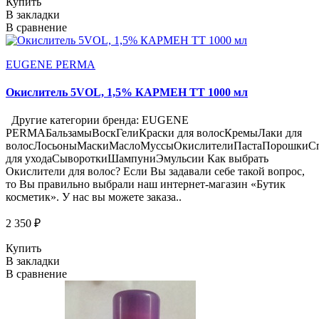
Купить
В закладки
В сравнение
EUGENE PERMA
Окислитель 5VOL, 1,5% КАРМЕН ТТ 1000 мл
Другие категории бренда: EUGENE
PERMAБальзамыВоскГелиКраски для волосКремыЛаки для
волосЛосьоныМаскиМаслоМуссыОкислителиПастаПорошкиСп
для уходаСывороткиШампуниЭмульсии Как выбрать
Окислители для волос? Если Вы задавали себе такой вопрос,
то Вы правильно выбрали наш интернет-магазин «Бутик
косметик». У нас вы можете заказа..
2 350 ₽
Купить
В закладки
В сравнение