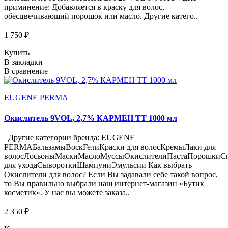
приминение: Добавляется в краску для волос,
обесцвечивающий порошок или масло. Другие катего..
1 750 ₽
Купить
В закладки
В сравнение
EUGENE PERMA
Окислитель 9VOL, 2,7% КАРМЕН ТТ 1000 мл
Другие категории бренда: EUGENE
PERMAБальзамыВоскГелиКраски для волосКремыЛаки для
волосЛосьоныМаскиМаслоМуссыОкислителиПастаПорошкиСп
для уходаСывороткиШампуниЭмульсии Как выбрать
Окислители для волос? Если Вы задавали себе такой вопрос,
то Вы правильно выбрали наш интернет-магазин «Бутик
косметик». У нас вы можете заказа..
2 350 ₽