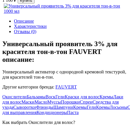
1 160 ₽
Купить
Описание
Характеристики
Отзывы (0)
Универсальный проявитель 3% для
красителя тон-в-тон FAUVERT
описание:
Универсальный активатор с однородной кремовой текстурой,
для красителей тон-в-тон.
Другие категории бренда:
FAUVERT
Окислители
Бальзамы
Воск
Гели
Краски для волос
Кремы
Лаки
для волос
Маски
Масло
Муссы
Порошки
Спреи
Средства для
ухода
Сыворотки
Флюиды
Шампуни
Кремы
Гели
Кремы
Лосьоны
С
для выправления
Кондиционеры
Паста
Как выбрать Окислители для волос?