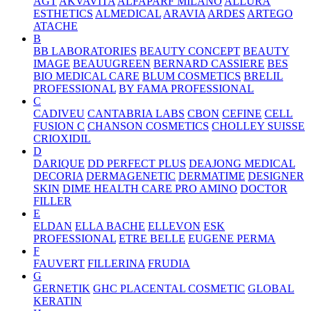
AGT
AKVAVITA
ALFAPARF MILANO
ALLURA
ESTHETICS
ALMEDICAL
ARAVIA
ARDES
ARTEGO
ATACHE
B
BB LABORATORIES
BEAUTY CONCEPT
BEAUTY
IMAGE
BEAUUGREEN
BERNARD CASSIERE
BES
BIO MEDICAL CARE
BLUM COSMETICS
BRELIL
PROFESSIONAL
BY FAMA PROFESSIONAL
C
CADIVEU
CANTABRIA LABS
CBON
CEFINE
CELL
FUSION C
CHANSON COSMETICS
CHOLLEY SUISSE
CRIOXIDIL
D
DARIQUE
DD PERFECT PLUS
DEAJONG MEDICAL
DECORIA
DERMAGENETIC
DERMATIME
DESIGNER
SKIN
DIME HEALTH CARE PRO AMINO
DOCTOR
FILLER
E
ELDAN
ELLA BACHE
ELLEVON
ESK
PROFESSIONAL
ETRE BELLE
EUGENE PERMA
F
FAUVERT
FILLERINA
FRUDIA
G
GERNETIK
GHC PLACENTAL COSMETIC
GLOBAL
KERATIN