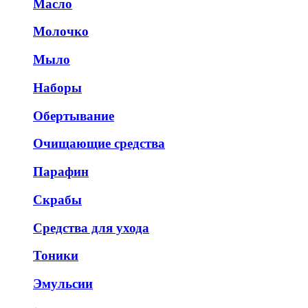
Масло
Молочко
Мыло
Наборы
Обертывание
Очищающие средства
Парафин
Скрабы
Средства для ухода
Тоники
Эмульсии