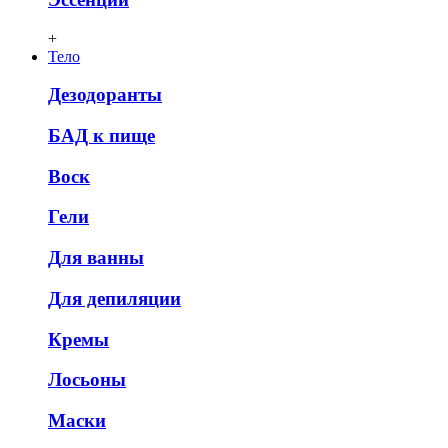
+
Тело
Дезодоранты
БАД к пище
Воск
Гели
Для ванны
Для депиляции
Кремы
Лосьоны
Маски