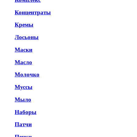
Концентраты
Кремы
Лосьоны
Маски
Масло
Молочко
Муссы
Мыло
Наборы
Патчи
Пенки