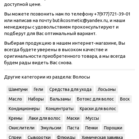
доступной цене.
Вы можете позвонить нам по телефону +7(977)721-39-01
или написав на почту butikcosmetic@yandex.ru, и наши
менеджеры с удовольствием проконсультируют и
подберут для Вас оптимальный вариант.
Выбирая продукцию в нашем интернет-магазине, Вы
всегда будете уверены в высоком качестве и
оригинальности приобретенного товара, а мы всегда
будем рады видеть Вас снова.
Другие категории из раздела:
Волосы
Шампуни
Гели
Средства для ухода
Лосьоны
Масло
Наборы
Бальзамы
Ботокс для волос
Воск
Кондиционеры
Концентраты
Краски для волос
Кремы
Лаки для волос
Маски
Муссы
Окислители
Эмульсии
Паста
Пенки
Порошки
Спреи
Сыворотки
Флюиды
Химическая завивка