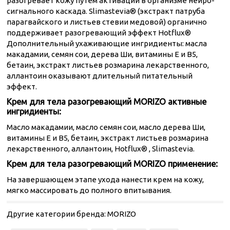
разогревает кожу путем активации в организме нейро-
сигнального каскада. Slimastevia® (экстракт патруба
парагвайского и листьев стевии медовой) органично
поддерживает разогревающий эффект Hotflux®
Дополнительный ухаживающие ингридиенты: масла
макадамии, семян сои, дерева Ши, витамины Е и В5,
бетаин, экстракт листьев розмарина лекарственного,
аллантоин оказывают длительный питательный
эффект.
Крем для тела разогревающий MORIZO активные
ингридиенты:
Масло макадамии, масло семян сои, масло дерева Ши,
витамины Е и В5, бетаин, экстракт листьев розмарина
лекарственного, аллантоин, Hotflux® , Slimastevia.
Крем для тела разогревающий MORIZO применение:
На завершающем этапе ухода нанести крем на кожу,
мягко массировать до полного впитывания.
Другие категории бренда:
MORIZO