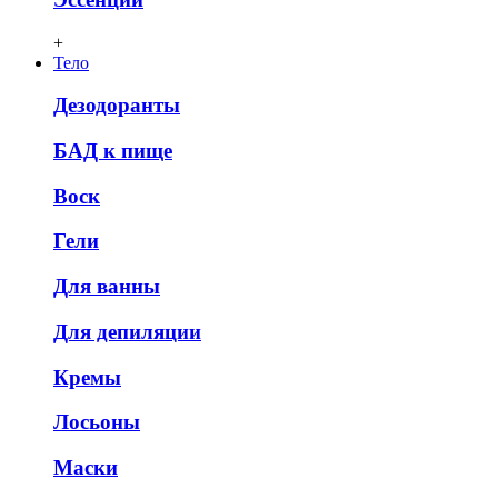
+
Тело
Дезодоранты
БАД к пище
Воск
Гели
Для ванны
Для депиляции
Кремы
Лосьоны
Маски