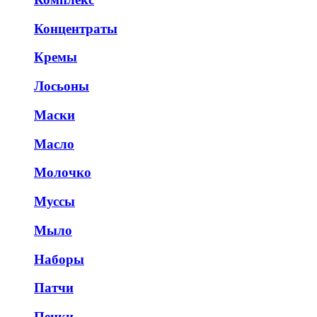
Концентраты
Кремы
Лосьоны
Маски
Масло
Молочко
Муссы
Мыло
Наборы
Патчи
Пенки