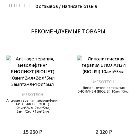
0 отзывов
Написать отзыв
/
РЕКОМЕНДУЕМЫЕ ТОВАРЫ
MESOTECH
Липолитическая терапия
БИОЛАЙЗИ (BIOLISI) 10амп*5мл
MESOTECH
Anti-age терапия, мезолифтинг
БИОЛИФТ (BIOLIFT)
10амп*2мл+2фл*5мл,
5амп*2мл+1фл*5мл
15 250 ₽
2 320 ₽