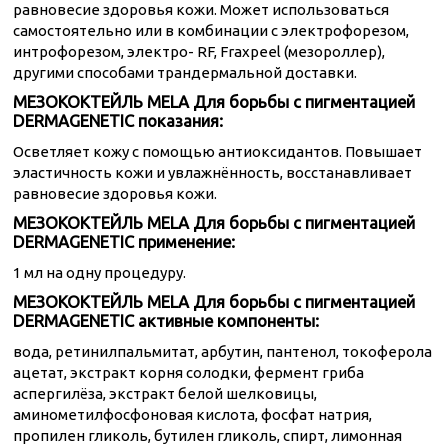
равновесие здоровья кожи. Может использоваться
самостоятельно или в комбинации с электрофорезом,
интрофорезом, электро- RF, Fraxpeel (мезороллер),
другими способами трандермальной доставки.
МЕЗОКОКТЕЙЛЬ MELA Для борьбы с пигментацией
DERMAGENETIC показания:
Осветляет кожу с помощью антиоксидантов. Повышает
эластичность кожи и увлажнённость, восстанавливает
равновесие здоровья кожи.
МЕЗОКОКТЕЙЛЬ MELA Для борьбы с пигментацией
DERMAGENETIC применение:
1 мл на одну процедуру.
МЕЗОКОКТЕЙЛЬ MELA Для борьбы с пигментацией
DERMAGENETIC активные компоненты:
вода, ретинилпальмитат, арбутин, пантенол, токоферола
ацетат, экстракт корня солодки, фермент гриба
аспергилёза, экстракт белой шелковицы,
аминометилфосфоновая кислота, фосфат натрия,
пропилен гликоль, бутилен гликоль, спирт, лимонная