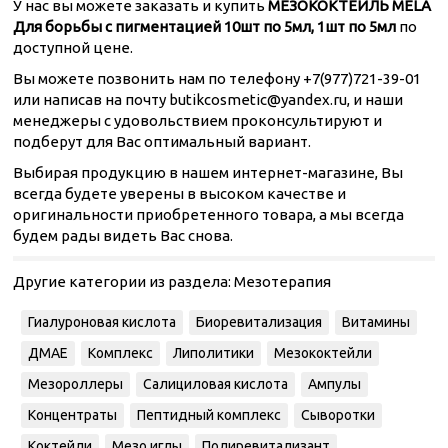
У нас вы можете заказать и купить
МЕЗОКОКТЕЙЛЬ MELA
Для борьбы с пигментацией 10шт по 5мл, 1шт по 5мл
по
доступной цене.
Вы можете позвонить нам по телефону +7(977)721-39-01
или написав на почту butikcosmetic@yandex.ru, и наши
менеджеры с удовольствием проконсультируют и
подберут для Вас оптимальный вариант.
Выбирая продукцию в нашем интернет-магазине, Вы
всегда будете уверены в высоком качестве и
оригинальности приобретенного товара, а мы всегда
будем рады видеть Вас снова.
Другие категории из раздела:
Мезотерапия
Гиалуроновая кислота
Биоревитализация
Витамины
ДМАЕ
Комплекс
Липолитики
Мезококтейли
Мезороллеры
Салициловая кислота
Ампулы
Концентраты
Пептидный комплекс
Сыворотки
Коктейли
Мезо иглы
Полиревитализант