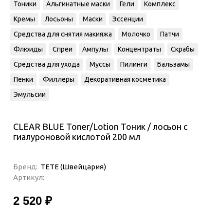
Тоники
Альгинатные маски
Гели
Комплекс
Кремы
Лосьоны
Маски
Эссенции
Средства для снятия макияжа
Молочко
Патчи
Флюиды
Спреи
Ампулы
Концентраты
Скрабы
Средства для ухода
Муссы
Пилинги
Бальзамы
Пенки
Филлеры
Декоративная косметика
Эмульсии
CLEAR BLUE Toner/Lotion Тоник / лосьон с
гиалуроновой кислотой 200 мл
Бренд:
TETE (Швейцария)
Артикул:
2 520 ₽