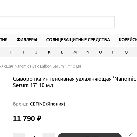
ПИЯ
ФИЛЛЕРЫ
СОЛНЦЕЗАЩИТНЫЕ СРЕДСТВА
КОРЕЙС
H
I
J
K
L
M
N
O
P
Q
яющая 'Nanomic Hyalo Balloon Serum 17' 10 мл
Сыворотка интенсивная увлажняющая 'Nanomic 
Serum 17' 10 мл
Бренд:
CEFINE (Япония)
11 790 ₽