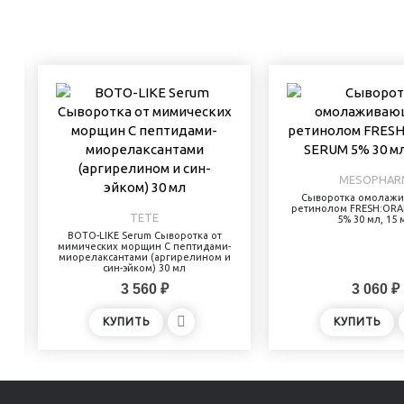
MESOPHAR
Сыворотка омолажи
ретинолом FRESH:OR
TETE
5% 30 мл, 15 
BOTO-LIKE Serum Сыворотка от
мимических морщин С пептидами-
миорелаксантами (аргирелином и
син-эйком) 30 мл
3 560 ₽
3 060 ₽
КУПИТЬ
КУПИТЬ