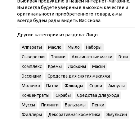
Выбирая продукцию в нашем интернет-магазине,
Вы всегда будете уверены в высоком качестве и
оригинальности приобретенного товара, а мы
всегда будем рады видеть Вас снова.
Другие категории из раздела:
Лицо
Аппараты
Масло
Мыло
Наборы
Сыворотки
Тоники
Альгинатные маски
Гели
Комплекс
Кремы
Лосьоны
Маски
Эссенции
Средства для снятия макияжа
Молочко
Патчи
Флюиды
Спреи
Ампулы
Концентраты
Скрабы
Средства для ухода
Муссы
Пилинги
Бальзамы
Пенки
Филлеры
Декоративная косметика
Эмульсии