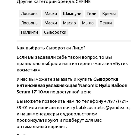
Другие категории бренда:
CEFINE
Лосьоны
Маски
Шампуни
Гели
Кремы
Лосьоны
Маски
Масло
Мыло
Пенки
Пилинги
Сыворотки
Как выбрать Сыворотки Лицо?
Если Вы задавали себе такой вопрос, то Вы
правильно выбрали наш интернет-магазин «Бутик
косметик».
У нас вы можете заказать и купить
Сыворотка
интенсивная увлажняющая 'Nanomic Hyalo Balloon
Serum 17' 10 мл
по доступной цене.
Вы можете позвонить нам по телефону +7(977)721-
39-01 или написав на почту butikcosmetic@yandex.ru,
и наши менеджеры с удовольствием
проконсультируют и подберут для Вас
оптимальный вариант.