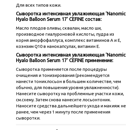
Для всех типов кожи.
Сыворотка интенсивная увлажняющая 'Nanomic
Hyalo Balloon Serum 17' CEFINE состав:
Масло плодов оливы, сквалан, масло ши,
производное гиалуроновой кислоты, пудра из
корня аморфофаллуса, комплекс витаминов А и Е,
коэнзим Q10 в нанокапсулах, витамин Е.
Сыворотка интенсивная увлажняющая 'Nanomic
Hyalo Balloon Serum 17' CEFINE применение:
Сыворотка применяется после процедуры
очищения и тонизирования (рекомендуется
нанести тониклосьон в большем количестве, чем
обычно, для повышения уровня увлажненности).
Нанесите сыворотку на проблемные участки кожи,
см.схему. Затем снова нанесите лосьонтоник.
Наносите средства дальнейшего ухода и макияж не
ранее, чем через 1 минуту после применения
сыворотки.