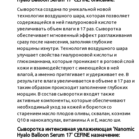
Сыворотка создана по уникальной новой
технологии воздушного шара, которая позволяет
содержащейся в ней гиалуроновой кислоте
увеличивать объем влаги в 17 раз. Сыворотка
обеспечивает мгновенный эффект разглаживания
сразу после нанесения, заполняя глубокие
морщины изнутри. Технология воздушного шара
улучшает свойства гиалуроновой кислоты и
глюкоманнана, которые проникают в роговой слой
кожи и взаимодействуют с имеющейся в ней
влагой, а именно притягивает и удерживает ее. В
результате влага увеличивается в объеме в 17 раз и
таким образом происходит заполнение глубоких
морщин. В состав сыворотки входят также
активные компоненты, которые обеспечивают
необходимый уход за кожей и борются со
старением масло плодов оливы, сквалан, коэнзим
Q10 в нанокапсулах, витамины А и Е, масло ши.
Сыворотка интенсивная увлажняющая 'Nanomic
Hyalo Balloon Serum 17' CEFINE назначение: