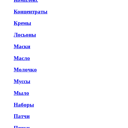
Концентраты
Кремы
Лосьоны
Маски
Масло
Молочко
Муссы
Мыло
Наборы
Патчи
Пенки