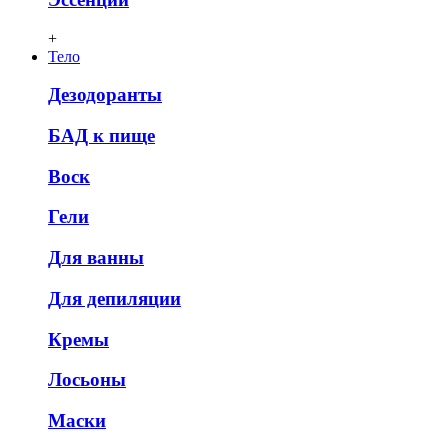
+
Тело
Дезодоранты
БАД к пище
Воск
Гели
Для ванны
Для депиляции
Кремы
Лосьоны
Маски