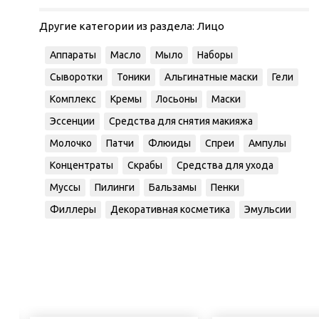
Другие категории из раздела:
Лицо
Аппараты
Масло
Мыло
Наборы
Сыворотки
Тоники
Альгинатные маски
Гели
Комплекс
Кремы
Лосьоны
Маски
Эссенции
Средства для снятия макияжа
Молочко
Патчи
Флюиды
Спреи
Ампулы
Концентраты
Скрабы
Средства для ухода
Муссы
Пилинги
Бальзамы
Пенки
Филлеры
Декоративная косметика
Эмульсии