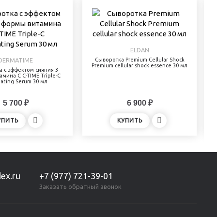
ELDAN
DERMATIME
Сыворотка Premium Cellular Shock
Premium cellular shock essence 30 мл
 с эффектом сияния 3
мина С C-TIME Triple-C
nating Serum 30 мл
5 700 ₽
6 900 ₽
УПИТЬ
КУПИТЬ
ex.ru
+7 (977) 721-39-01
Заказать обратный звонок