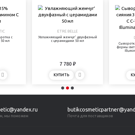
IC
ETRE BELLE
ротка с
Увлажняющий жемчуг' двухфазный
 50 мл
с церамидами 50 мл
Сыворотка
формы вита
Illumi
7 780 ₽
КУПИТЬ
К
etic@yandex.ru
butikcosmeticpartner@yand
м, мы поможем
Почта для поставщиков