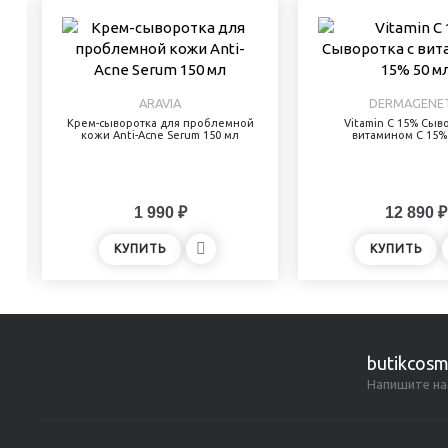
а
ARAVIA
DERMAGENET
Крем-сыворотка для проблемной
Vitamin C 15% Сыво
кожи Anti-Acne Serum 150 мл
витамином С 15%
1 990 ₽
12 890 ₽
КУПИТЬ
КУПИТЬ
butikcosm
Напишите на