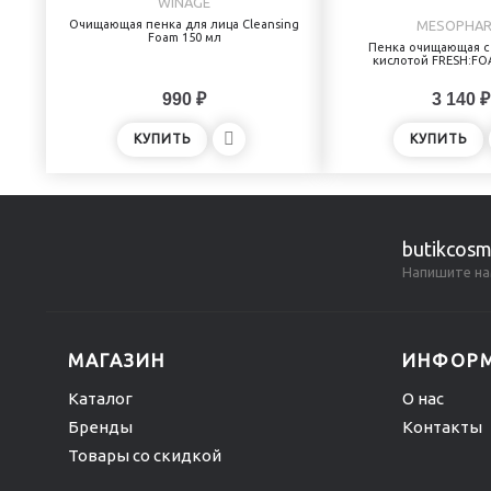
WINAGE
Очищающая пенка для лица Cleansing
MESOPHA
Foam 150 мл
Пенка очищающая с
кислотой FRESH:FO
990 ₽
3 140 ₽
КУПИТЬ
КУПИТЬ
butikcosm
Напишите на
МАГАЗИН
ИНФОР
Каталог
О нас
Бренды
Контакты
Товары со скидкой