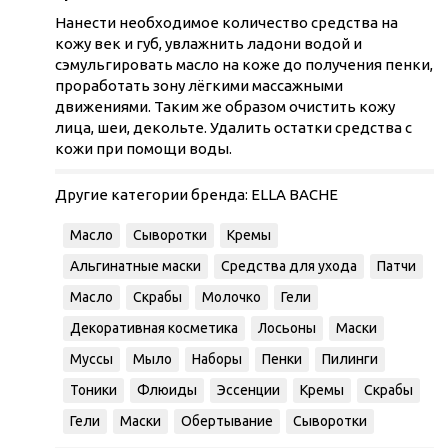
Нанести необходимое количество средства на
кожу век и губ, увлажнить ладони водой и
сэмульгировать масло на коже до получения пенки,
проработать зону лёгкими массажными
движениями. Таким же образом очистить кожу
лица, шеи, декольте. Удалить остатки средства с
кожи при помощи воды.
Другие категории бренда:
ELLA BACHE
Масло
Сыворотки
Кремы
Альгинатные маски
Средства для ухода
Патчи
Масло
Скрабы
Молочко
Гели
Декоративная косметика
Лосьоны
Маски
Муссы
Мыло
Наборы
Пенки
Пилинги
Тоники
Флюиды
Эссенции
Кремы
Скрабы
Гели
Маски
Обертывание
Сыворотки