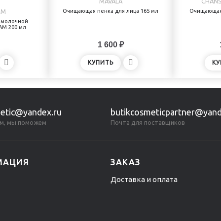
MAVALA
CHANS
RM
Очищающая пенка для лица 165 мл
Очищающая 
 молочной
AM 200 мл
1 600 ₽
КУПИТЬ
КУ
etic@yandex.ru
butikcosmeticpartner@yand
м, мы поможем
Почта для поставщиков
МАЦИЯ
ЗАКАЗ
Доставка и оплата