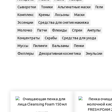
Сыворотки
Тоники
Альгинатные маски
Гели
Комплекс
Кремы
Лосьоны
Маски
Эссенции
Средства для снятия макияжа
Молочко
Патчи
Флюиды
Спреи
Ампулы
Концентраты
Скрабы
Средства для ухода
Муссы
Пилинги
Бальзамы
Пенки
Филлеры
Декоративная косметика
Эмульсии