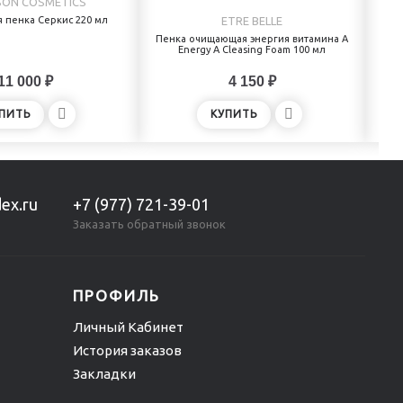
ON COSMETICS
пенка Серкис 220 мл
ETRE BELLE
Ле
Пенка очищающая энергия витамина А
Energy A Cleasing Foam 100 мл
11 000 ₽
4 150 ₽
ПИТЬ
КУПИТЬ
ex.ru
+7 (977) 721-39-01
Заказать обратный звонок
ПРОФИЛЬ
Личный Кабинет
История заказов
Закладки