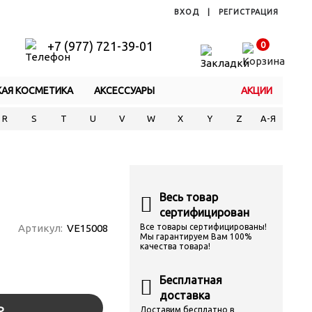
ВХОД
|
РЕГИСТРАЦИЯ
+7 (977) 721-39-01
0
КАЯ КОСМЕТИКА
АКСЕССУАРЫ
АКЦИИ
R
S
T
U
V
W
X
Y
Z
А-Я
Весь товар
сертифицирован
Артикул:
VE15008
Все товары сертифицированы!
Мы гарантируем Вам 100%
качества товара!
Бесплатная
доставка
Ь
Доставим бесплатно в