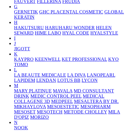
FAUVERT
FILLERINA
FRUDIA
G
GERNETIK
GHC PLACENTAL COSMETIC
GLOBAL
KERATIN
H
HAKUTSURU
HARUHARU WONDER
HELEN
SEWARD
HIME LABO
HYAL CODE
HYALSTYLE
I
J
JIGOTT
K
KAYPRO
KEENWELL
KET PROFESSIONAL
KYO
TOMO
L
LA BEAUTE MEDICALE
LA DIVA
LANOPEARL
LAPIDEM
LENDAN
LOTUS BB
LYCON
M
MARY PLATINUE
MAVALA
MD CONSULTANT
DRINK
MEDIC CONTROL PEEL
MEDICAL
COLLAGENE 3D
MEDPEEL
MESALTERA BY DR.
MIKHAYLOVA
MESOESTETIC
MESOPHARM
MESOSET
MESOTECH
METODE CHOLLEY
MILA
D'OPIZ
MORIZO
N
NOOK