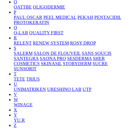
O
OATTBE
OLIGODERMIE
P
PAUL OSCAR
PEEL MEDICAL
PEKAH
PENTACIDIL
PROTOKERATIN
Q
Q-LAB
QUALITY FIRST
R
RELENT
RENEW SYSTEM
ROSY DROP
S
SALERM
SALON DE FLOUVEIL
SANS SOUCIS
SANTEGRA
SAONA PRO
SESDERMA
SHER
COSMETICS
SKINASIL
STORYDERM
SUCRE
SUNSORIT
T
TETE
TRIUS
U
UNIMATRIKEN
URESHINO LAB
UTP
V
W
WINAGE
X
Y
YU.R
Z