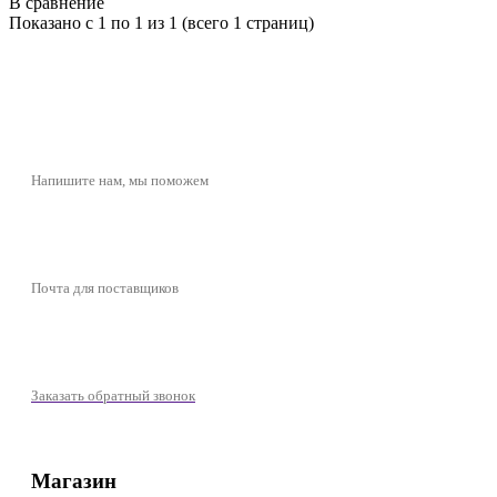
В сравнение
Показано с 1 по 1 из 1 (всего 1 страниц)
butikcosmetic@yandex.ru
Напишите нам, мы поможем
butikcosmeticpartner@yandex.ru
Почта для поставщиков
+7 (977) 721-39-01
Заказать обратный звонок
Магазин