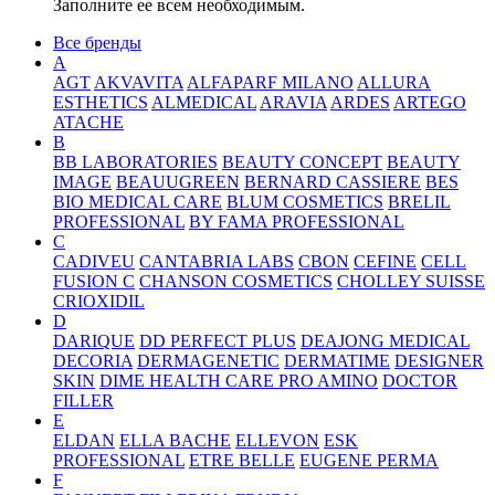
Заполните ее всем необходимым.
Все бренды
A
AGT
AKVAVITA
ALFAPARF MILANO
ALLURA
ESTHETICS
ALMEDICAL
ARAVIA
ARDES
ARTEGO
ATACHE
B
BB LABORATORIES
BEAUTY CONCEPT
BEAUTY
IMAGE
BEAUUGREEN
BERNARD CASSIERE
BES
BIO MEDICAL CARE
BLUM COSMETICS
BRELIL
PROFESSIONAL
BY FAMA PROFESSIONAL
C
CADIVEU
CANTABRIA LABS
CBON
CEFINE
CELL
FUSION C
CHANSON COSMETICS
CHOLLEY SUISSE
CRIOXIDIL
D
DARIQUE
DD PERFECT PLUS
DEAJONG MEDICAL
DECORIA
DERMAGENETIC
DERMATIME
DESIGNER
SKIN
DIME HEALTH CARE PRO AMINO
DOCTOR
FILLER
E
ELDAN
ELLA BACHE
ELLEVON
ESK
PROFESSIONAL
ETRE BELLE
EUGENE PERMA
F