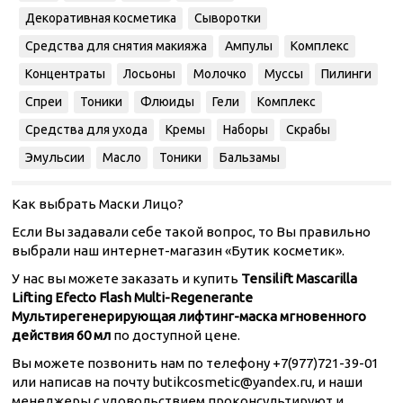
Декоративная косметика
Сыворотки
Средства для снятия макияжа
Ампулы
Комплекс
Концентраты
Лосьоны
Молочко
Муссы
Пилинги
Спреи
Тоники
Флюиды
Гели
Комплекс
Средства для ухода
Кремы
Наборы
Скрабы
Эмульсии
Масло
Тоники
Бальзамы
Как выбрать Маски Лицо?
Если Вы задавали себе такой вопрос, то Вы правильно
выбрали наш интернет-магазин «Бутик косметик».
У нас вы можете заказать и купить
Tensilift Mascarilla
Lifting Efecto Flash Multi-Regenerante
Мультирегенерирующая лифтинг-маска мгновенного
действия 60 мл
по доступной цене.
Вы можете позвонить нам по телефону +7(977)721-39-01
или написав на почту butikcosmetic@yandex.ru, и наши
менеджеры с удовольствием проконсультируют и