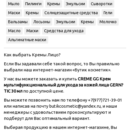
Мыло
Пилинги
Кремы
Эмульсии
Сыворотки
Маски
Кремы
Солнцезащитные средства
Гели
Бальзамы
Лосьоны
Эмульсии
Кремы
Молочко
Масло
Маски
Средства для ухода
Альгинатные маски
Как выбрать Кремы Лицо?
Если Вы задавали себе такой вопрос, то Вы правильно
выбрали наш интернет-магазин «Бутик косметик».
У нас вы можете заказать и купить
CREME GG Крем
мультифункциональный для ухода за кожей лица GERN?
TIC 30 мл
по доступной цене.
Вы можете позвонить нам по телефону +7(977)721-39-01
или написав на почту butikcosmetic@yandex.ru, и наши
менеджеры с удовольствием проконсультируют и
подберут для Вас оптимальный вариант.
Выбирая продукцию в нашем интернет-магазине, Вы