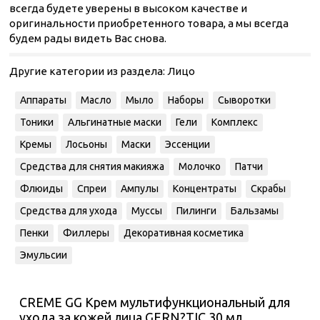
всегда будете уверены в высоком качестве и
оригинальности приобретенного товара, а мы всегда
будем рады видеть Вас снова.
Другие категории из раздела:
Лицо
Аппараты
Масло
Мыло
Наборы
Сыворотки
Тоники
Альгинатные маски
Гели
Комплекс
Кремы
Лосьоны
Маски
Эссенции
Средства для снятия макияжа
Молочко
Патчи
Флюиды
Спреи
Ампулы
Концентраты
Скрабы
Средства для ухода
Муссы
Пилинги
Бальзамы
Пенки
Филлеры
Декоративная косметика
Эмульсии
CREME GG Крем мультифункциональный для
ухода за кожей лица GERN?TIC 30 мл