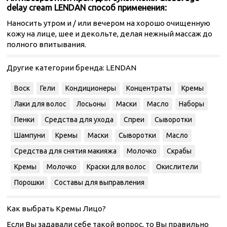
delay cream LENDAN способ применения:
Наносить утром и / или вечером на хорошо очищенную
кожу на лице, шее и декольте, делая нежный массаж до
полного впитывания.
Другие категории бренда:
LENDAN
Воск
Гели
Кондиционеры
Концентраты
Кремы
Лаки для волос
Лосьоны
Маски
Масло
Наборы
Пенки
Средства для ухода
Спреи
Сыворотки
Шампуни
Кремы
Маски
Сыворотки
Масло
Средства для снятия макияжа
Молочко
Скрабы
Кремы
Молочко
Краски для волос
Окислители
Порошки
Составы для выправления
Как выбрать Кремы Лицо?
Если Вы задавали себе такой вопрос, то Вы правильно