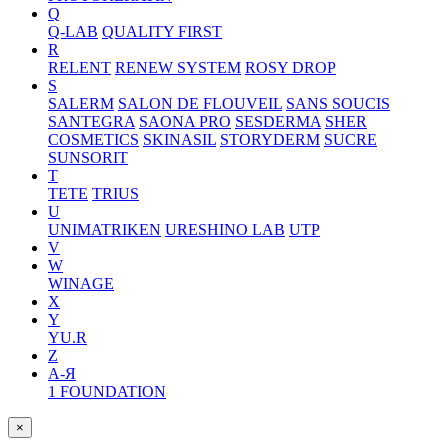
Q
Q-LAB
QUALITY FIRST
R
RELENT
RENEW SYSTEM
ROSY DROP
S
SALERM
SALON DE FLOUVEIL
SANS SOUCIS
SANTEGRA
SAONA PRO
SESDERMA
SHER
COSMETICS
SKINASIL
STORYDERM
SUCRE
SUNSORIT
T
TETE
TRIUS
U
UNIMATRIKEN
URESHINO LAB
UTP
V
W
WINAGE
X
Y
YU.R
Z
А-Я
1 FOUNDATION
×