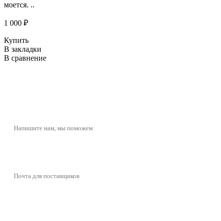
моется. ..
1 000 ₽
Купить
В закладки
В сравнение
butikcosmetic@yandex.ru
Напишите нам, мы поможем
butikcosmeticpartner@yandex.ru
Почта для поставщиков
+7 (977) 721-39-01