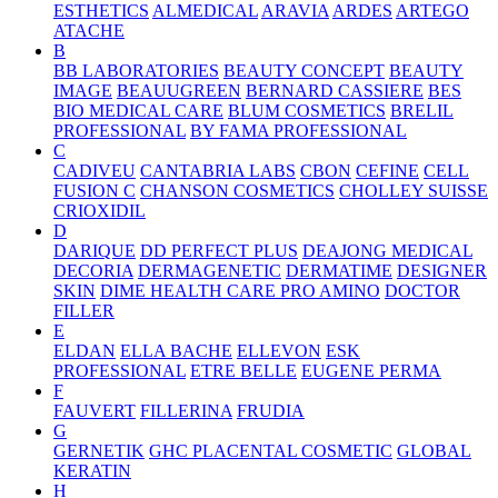
ESTHETICS
ALMEDICAL
ARAVIA
ARDES
ARTEGO
ATACHE
B
BB LABORATORIES
BEAUTY CONCEPT
BEAUTY
IMAGE
BEAUUGREEN
BERNARD CASSIERE
BES
BIO MEDICAL CARE
BLUM COSMETICS
BRELIL
PROFESSIONAL
BY FAMA PROFESSIONAL
C
CADIVEU
CANTABRIA LABS
CBON
CEFINE
CELL
FUSION C
CHANSON COSMETICS
CHOLLEY SUISSE
CRIOXIDIL
D
DARIQUE
DD PERFECT PLUS
DEAJONG MEDICAL
DECORIA
DERMAGENETIC
DERMATIME
DESIGNER
SKIN
DIME HEALTH CARE PRO AMINO
DOCTOR
FILLER
E
ELDAN
ELLA BACHE
ELLEVON
ESK
PROFESSIONAL
ETRE BELLE
EUGENE PERMA
F
FAUVERT
FILLERINA
FRUDIA
G
GERNETIK
GHC PLACENTAL COSMETIC
GLOBAL
KERATIN
H