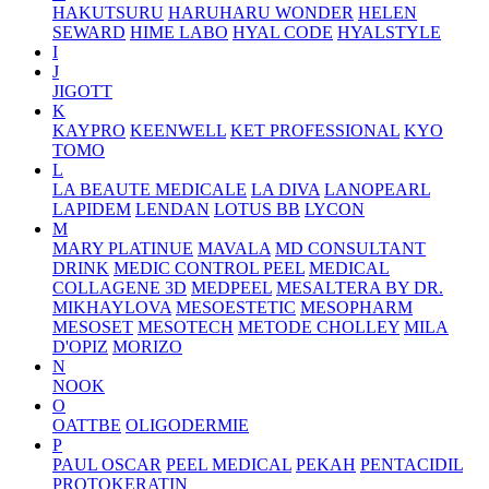
HAKUTSURU
HARUHARU WONDER
HELEN
SEWARD
HIME LABO
HYAL CODE
HYALSTYLE
I
J
JIGOTT
K
KAYPRO
KEENWELL
KET PROFESSIONAL
KYO
TOMO
L
LA BEAUTE MEDICALE
LA DIVA
LANOPEARL
LAPIDEM
LENDAN
LOTUS BB
LYCON
M
MARY PLATINUE
MAVALA
MD CONSULTANT
DRINK
MEDIC CONTROL PEEL
MEDICAL
COLLAGENE 3D
MEDPEEL
MESALTERA BY DR.
MIKHAYLOVA
MESOESTETIC
MESOPHARM
MESOSET
MESOTECH
METODE CHOLLEY
MILA
D'OPIZ
MORIZO
N
NOOK
O
OATTBE
OLIGODERMIE
P
PAUL OSCAR
PEEL MEDICAL
PEKAH
PENTACIDIL
PROTOKERATIN