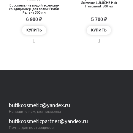
Люмише LUMICHE Hair
Восстанавливающий эссенция-
Treatment 500 мл
кондиционер для волос Ёкиби
Релент 300 мл
6 900 ₽
5 700 ₽
КУПИТЬ
КУПИТЬ
Показано с 1 по 2 из 2 (всего 1 страниц)
butikcosmetic@yandex.ru
Напишите нам, мы поможем
butikcosmeticpartner@yandex.ru
Почта для поставщиков