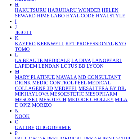
H
HAKUTSURU
HARUHARU WONDER
HELEN
SEWARD
HIME LABO
HYAL CODE
HYALSTYLE
I
J
JIGOTT
K
KAYPRO
KEENWELL
KET PROFESSIONAL
KYO
TOMO
L
LA BEAUTE MEDICALE
LA DIVA
LANOPEARL
LAPIDEM
LENDAN
LOTUS BB
LYCON
M
MARY PLATINUE
MAVALA
MD CONSULTANT
DRINK
MEDIC CONTROL PEEL
MEDICAL
COLLAGENE 3D
MEDPEEL
MESALTERA BY DR.
MIKHAYLOVA
MESOESTETIC
MESOPHARM
MESOSET
MESOTECH
METODE CHOLLEY
MILA
D'OPIZ
MORIZO
N
NOOK
O
OATTBE
OLIGODERMIE
P
PAUL OSCAR
PEEL MEDICAL
PEKAH
PENTACIDIL