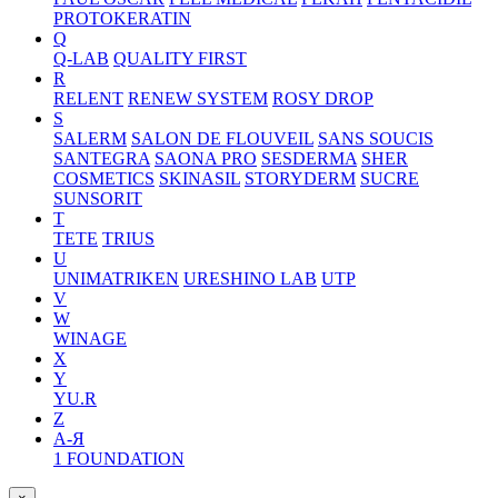
PROTOKERATIN
Q
Q-LAB
QUALITY FIRST
R
RELENT
RENEW SYSTEM
ROSY DROP
S
SALERM
SALON DE FLOUVEIL
SANS SOUCIS
SANTEGRA
SAONA PRO
SESDERMA
SHER
COSMETICS
SKINASIL
STORYDERM
SUCRE
SUNSORIT
T
TETE
TRIUS
U
UNIMATRIKEN
URESHINO LAB
UTP
V
W
WINAGE
X
Y
YU.R
Z
А-Я
1 FOUNDATION