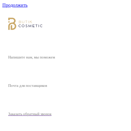
Продолжить
butikcosmetic@yandex.ru
Напишите нам, мы поможем
butikcosmeticpartner@yandex.ru
Почта для поставщиков
+7 (977) 721-39-01
Заказать обратный звонок