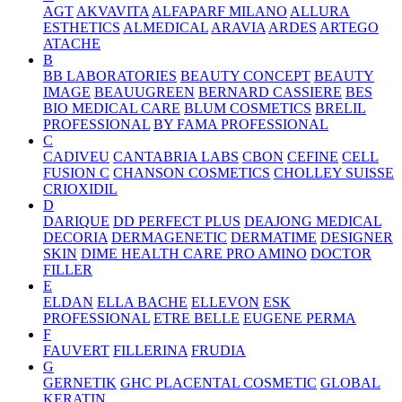
AGT
AKVAVITA
ALFAPARF MILANO
ALLURA
ESTHETICS
ALMEDICAL
ARAVIA
ARDES
ARTEGO
ATACHE
B
BB LABORATORIES
BEAUTY CONCEPT
BEAUTY
IMAGE
BEAUUGREEN
BERNARD CASSIERE
BES
BIO MEDICAL CARE
BLUM COSMETICS
BRELIL
PROFESSIONAL
BY FAMA PROFESSIONAL
C
CADIVEU
CANTABRIA LABS
CBON
CEFINE
CELL
FUSION C
CHANSON COSMETICS
CHOLLEY SUISSE
CRIOXIDIL
D
DARIQUE
DD PERFECT PLUS
DEAJONG MEDICAL
DECORIA
DERMAGENETIC
DERMATIME
DESIGNER
SKIN
DIME HEALTH CARE PRO AMINO
DOCTOR
FILLER
E
ELDAN
ELLA BACHE
ELLEVON
ESK
PROFESSIONAL
ETRE BELLE
EUGENE PERMA
F
FAUVERT
FILLERINA
FRUDIA
G
GERNETIK
GHC PLACENTAL COSMETIC
GLOBAL
KERATIN