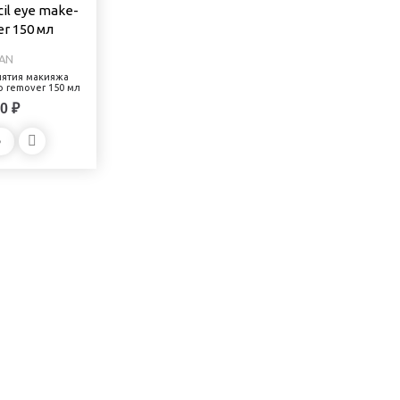
AN
нятия макияжа
p remover 150 мл
0 ₽
Ь