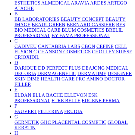
ESTHETICS
ALMEDICAL
ARAVIA
ARDES
ARTEGO
ATACHE
B
BB LABORATORIES
BEAUTY CONCEPT
BEAUTY
IMAGE
BEAUUGREEN
BERNARD CASSIERE
BES
BIO MEDICAL CARE
BLUM COSMETICS
BRELIL
PROFESSIONAL
BY FAMA PROFESSIONAL
C
CADIVEU
CANTABRIA LABS
CBON
CEFINE
CELL
FUSION C
CHANSON COSMETICS
CHOLLEY SUISSE
CRIOXIDIL
D
DARIQUE
DD PERFECT PLUS
DEAJONG MEDICAL
DECORIA
DERMAGENETIC
DERMATIME
DESIGNER
SKIN
DIME HEALTH CARE PRO AMINO
DOCTOR
FILLER
E
ELDAN
ELLA BACHE
ELLEVON
ESK
PROFESSIONAL
ETRE BELLE
EUGENE PERMA
F
FAUVERT
FILLERINA
FRUDIA
G
GERNETIK
GHC PLACENTAL COSMETIC
GLOBAL
KERATIN
H