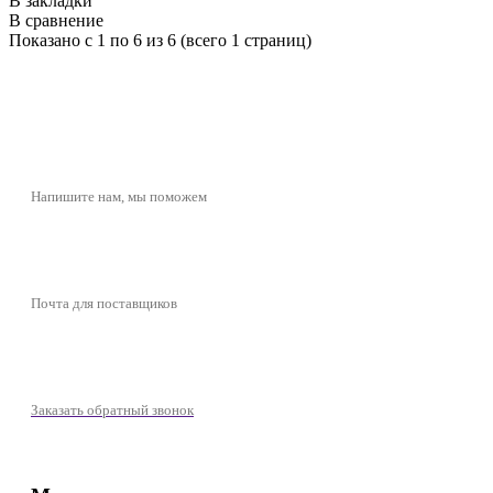
В закладки
В сравнение
Показано с 1 по 6 из 6 (всего 1 страниц)
butikcosmetic@yandex.ru
Напишите нам, мы поможем
butikcosmeticpartner@yandex.ru
Почта для поставщиков
+7 (977) 721-39-01
Заказать обратный звонок