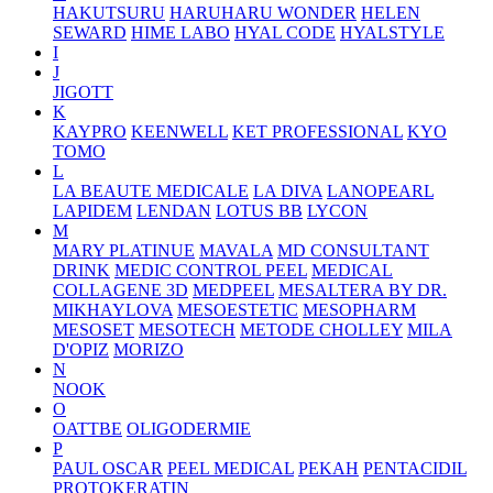
HAKUTSURU
HARUHARU WONDER
HELEN
SEWARD
HIME LABO
HYAL CODE
HYALSTYLE
I
J
JIGOTT
K
KAYPRO
KEENWELL
KET PROFESSIONAL
KYO
TOMO
L
LA BEAUTE MEDICALE
LA DIVA
LANOPEARL
LAPIDEM
LENDAN
LOTUS BB
LYCON
M
MARY PLATINUE
MAVALA
MD CONSULTANT
DRINK
MEDIC CONTROL PEEL
MEDICAL
COLLAGENE 3D
MEDPEEL
MESALTERA BY DR.
MIKHAYLOVA
MESOESTETIC
MESOPHARM
MESOSET
MESOTECH
METODE CHOLLEY
MILA
D'OPIZ
MORIZO
N
NOOK
O
OATTBE
OLIGODERMIE
P
PAUL OSCAR
PEEL MEDICAL
PEKAH
PENTACIDIL
PROTOKERATIN