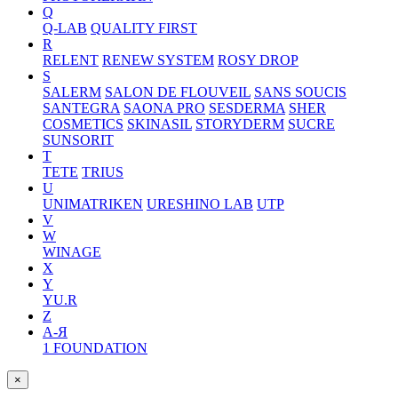
Q
Q-LAB
QUALITY FIRST
R
RELENT
RENEW SYSTEM
ROSY DROP
S
SALERM
SALON DE FLOUVEIL
SANS SOUCIS
SANTEGRA
SAONA PRO
SESDERMA
SHER
COSMETICS
SKINASIL
STORYDERM
SUCRE
SUNSORIT
T
TETE
TRIUS
U
UNIMATRIKEN
URESHINO LAB
UTP
V
W
WINAGE
X
Y
YU.R
Z
А-Я
1 FOUNDATION
×