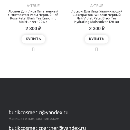
A-TRUE
A-TRUE
Лосьон Для Лица Питательный
Лосьон Для Лица Увлажняющий
С Экстрактом Розы Черный Чай
С Экстрактом Фиалки Черный
Rose Petal Black Tea Enriching
Чай Violet Petal Black Tea
Moisturizer 120 мл
Hydrating Moisturizer 120 мл
2 300 ₽
2 300 ₽
КУПИТЬ
КУПИТЬ
Показано с 1 по 2 из 2 (всего 1 страниц)
butikcosmetic@yandex.ru
Напишите нам, мы поможем
butikcosmeticpartner@yandex.ru