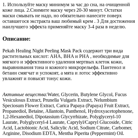
1. Используйте маску минимум за час до сна, на очищенной
коже лица. 2.Снимите маску через 20-30 минут. Остатки
маски смывать не надо, но обязательно нанесите поверх
оставшегося экстракта ваш любимый крем . 3 Для достижения
наилучшего эффекта применяйте маску 3-4 раза в неделю.
Описание:
Pekah Healing Night Peeling Mask Pack содержит три вида
растительных кислот: AHA, BHA и PHA , необходимые для
мягкого и эффективного удаления мертвых клеток кожи,
выравнивания тона и кожного микрорельефа. Пантенол и
бетаин смягчат и успокоят, а мята и лотос эффективно
увлажнят и повысят тонус кожи.
Активные вещества:
Water, Glycerin, Butylene Glycol, Fucus
Vesiculosus Extract, Prunella Vulgaris Extract, Nelumbium
Speciosum Flower Extract, Carica Papaya (Papaya) Fruit Extract,
Propanediol, Betaine, Allantoin, Panthenol, Hydroxyacetophenone,
1,2-Hexanediol, Dipotassium Glycyrrhizate, Polyglyceryl-10
Laurate, Polyglyceryl-4 Laurate, Caprylyl/Capryl Glucoside, Citric
Acid, Lactobionic Acid, Salicylic Acid, Sodium Citrate, Carbomer,
Arginine, Disodium EDTA, Mentha Piperita (Peppermint) Oil.