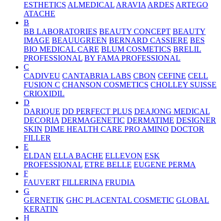
ESTHETICS
ALMEDICAL
ARAVIA
ARDES
ARTEGO
ATACHE
B
BB LABORATORIES
BEAUTY CONCEPT
BEAUTY
IMAGE
BEAUUGREEN
BERNARD CASSIERE
BES
BIO MEDICAL CARE
BLUM COSMETICS
BRELIL
PROFESSIONAL
BY FAMA PROFESSIONAL
C
CADIVEU
CANTABRIA LABS
CBON
CEFINE
CELL
FUSION C
CHANSON COSMETICS
CHOLLEY SUISSE
CRIOXIDIL
D
DARIQUE
DD PERFECT PLUS
DEAJONG MEDICAL
DECORIA
DERMAGENETIC
DERMATIME
DESIGNER
SKIN
DIME HEALTH CARE PRO AMINO
DOCTOR
FILLER
E
ELDAN
ELLA BACHE
ELLEVON
ESK
PROFESSIONAL
ETRE BELLE
EUGENE PERMA
F
FAUVERT
FILLERINA
FRUDIA
G
GERNETIK
GHC PLACENTAL COSMETIC
GLOBAL
KERATIN
H