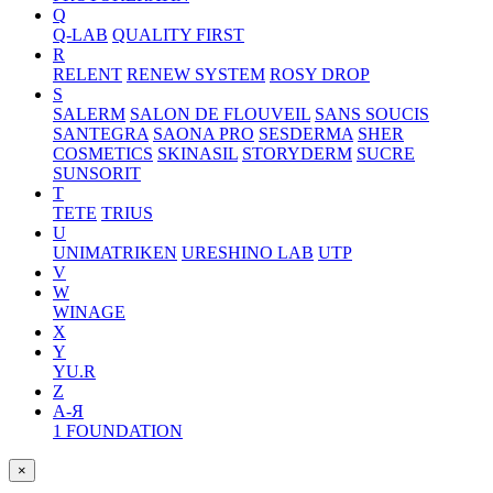
Q
Q-LAB
QUALITY FIRST
R
RELENT
RENEW SYSTEM
ROSY DROP
S
SALERM
SALON DE FLOUVEIL
SANS SOUCIS
SANTEGRA
SAONA PRO
SESDERMA
SHER
COSMETICS
SKINASIL
STORYDERM
SUCRE
SUNSORIT
T
TETE
TRIUS
U
UNIMATRIKEN
URESHINO LAB
UTP
V
W
WINAGE
X
Y
YU.R
Z
А-Я
1 FOUNDATION
×