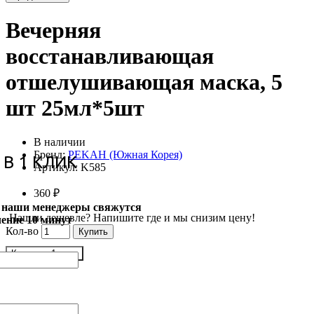
Вечерняя
восстанавливающая
отшелушивающая маска, 5
шт 25мл*5шт
В наличии
Бренд:
PEKAH (Южная Корея)
 В 1 КЛИК
Артикул:
K585
360 ₽
и наши менеджеры свяжутся
Нашли дешевле? Напишите где и мы снизим цену!
чение 10 минут
Кол-во
Купить
Купить в 1 клик