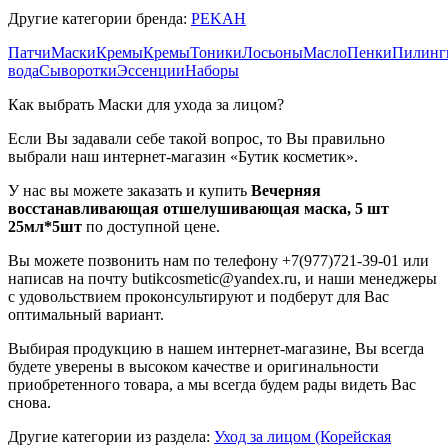
Другие категории бренда:
PEKAH
Патчи
Маски
Кремы
Кремы
Тоники
Лосьоны
Масло
Пенки
Пилинг
вода
Сыворотки
Эссенции
Наборы
Как выбрать Маски для ухода за лицом?
Если Вы задавали себе такой вопрос, то Вы правильно
выбрали наш интернет-магазин «Бутик косметик».
У нас вы можете заказать и купить
Вечерняя
восстанавливающая отшелушивающая маска, 5 шт
25мл*5шт
по доступной цене.
Вы можете позвонить нам по телефону +7(977)721-39-01 или
написав на почту butikcosmetic@yandex.ru, и наши менеджеры
с удовольствием проконсультируют и подберут для Вас
оптимальный вариант.
Выбирая продукцию в нашем интернет-магазине, Вы всегда
будете уверены в высоком качестве и оригинальности
приобретенного товара, а мы всегда будем рады видеть Вас
снова.
Другие категории из раздела:
Уход за лицом (Корейская