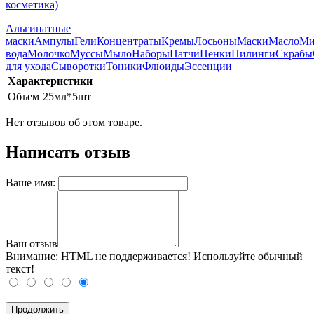
косметика)
Альгинатные
маски
Ампулы
Гели
Концентраты
Кремы
Лосьоны
Маски
Масло
Ми
вода
Молочко
Муссы
Мыло
Наборы
Патчи
Пенки
Пилинги
Скрабы
для ухода
Сыворотки
Тоники
Флюиды
Эссенции
Характеристики
Объем
25мл*5шт
Нет отзывов об этом товаре.
Написать отзыв
Ваше имя:
Ваш отзыв
Внимание:
HTML не поддерживается! Используйте обычный
текст!
Продолжить