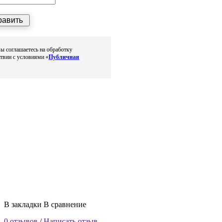
равить
ы соглашаетесь на обработку
твии с условиями «
Публичная
В закладки
В сравнение
0 отзывов
/
Написать отзыв