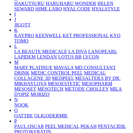
HAKUTSURU
HARUHARU WONDER
HELEN
SEWARD
HIME LABO
HYAL CODE
HYALSTYLE
I
J
JIGOTT
K
KAYPRO
KEENWELL
KET PROFESSIONAL
KYO
TOMO
L
LA BEAUTE MEDICALE
LA DIVA
LANOPEARL
LAPIDEM
LENDAN
LOTUS BB
LYCON
M
MARY PLATINUE
MAVALA
MD CONSULTANT
DRINK
MEDIC CONTROL PEEL
MEDICAL
COLLAGENE 3D
MEDPEEL
MESALTERA BY DR.
MIKHAYLOVA
MESOESTETIC
MESOPHARM
MESOSET
MESOTECH
METODE CHOLLEY
MILA
D'OPIZ
MORIZO
N
NOOK
O
OATTBE
OLIGODERMIE
P
PAUL OSCAR
PEEL MEDICAL
PEKAH
PENTACIDIL
PROTOKERATIN