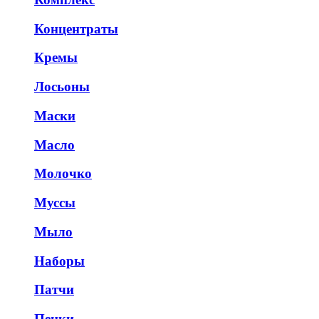
Концентраты
Кремы
Лосьоны
Маски
Масло
Молочко
Муссы
Мыло
Наборы
Патчи
Пенки