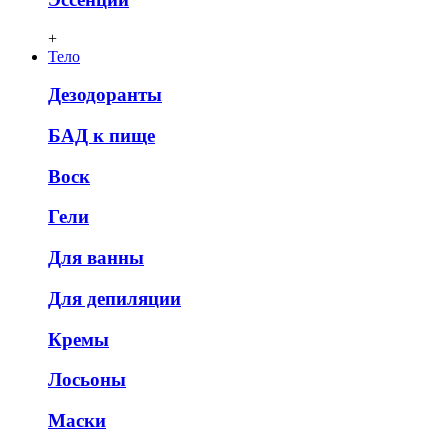
+
Тело
Дезодоранты
БАД к пище
Воск
Гели
Для ванны
Для депиляции
Кремы
Лосьоны
Маски