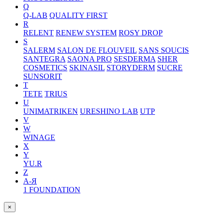
Q
Q-LAB
QUALITY FIRST
R
RELENT
RENEW SYSTEM
ROSY DROP
S
SALERM
SALON DE FLOUVEIL
SANS SOUCIS
SANTEGRA
SAONA PRO
SESDERMA
SHER
COSMETICS
SKINASIL
STORYDERM
SUCRE
SUNSORIT
T
TETE
TRIUS
U
UNIMATRIKEN
URESHINO LAB
UTP
V
W
WINAGE
X
Y
YU.R
Z
А-Я
1 FOUNDATION
×