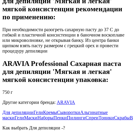
для депиляции 'Мягкая и легкая'
мягкой консистенции рекомендации
по применению:
При необходимости разогреть сахарную пасту до 37 C до
гибкой и пластичной консистенции в баночном воскоплаве
или микроволновке, не открывая банку. Из центра банки
щипком взять пасту размером с грецкий орех и провести
процедуру депиляции
ARAVIA Professional Сахарная паста
для депиляции 'Мягкая и легкая'
мягкой консистенции упаковка:
750 г
Другие категории бренда:
ARAVIA
Для депиляции
Гели
Кремы
Сыворотки
Альгинатные
маски
Гели
Маски
Наборы
Пенки
Пилинги
Спреи
Тоники
Скрабы
В
Как выбрать Для депиляции -?