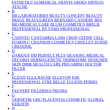
ESTHETICS
ALMEDICAL
ARAVIA
ARDES
ARTEGO
ATACHE
B
BB LABORATORIES
BEAUTY CONCEPT
BEAUTY
IMAGE
BEAUUGREEN
BERNARD CASSIERE
BES
BIO MEDICAL CARE
BLUM COSMETICS
BRELIL
PROFESSIONAL
BY FAMA PROFESSIONAL
C
CADIVEU
CANTABRIA LABS
CBON
CEFINE
CELL
FUSION C
CHANSON COSMETICS
CHOLLEY SUISSE
CRIOXIDIL
D
DARIQUE
DD PERFECT PLUS
DEAJONG MEDICAL
DECORIA
DERMAGENETIC
DERMATIME
DESIGNER
SKIN
DIME HEALTH CARE PRO AMINO
DOCTOR
FILLER
E
ELDAN
ELLA BACHE
ELLEVON
ESK
PROFESSIONAL
ETRE BELLE
EUGENE PERMA
F
FAUVERT
FILLERINA
FRUDIA
G
GERNETIK
GHC PLACENTAL COSMETIC
GLOBAL
KERATIN
H