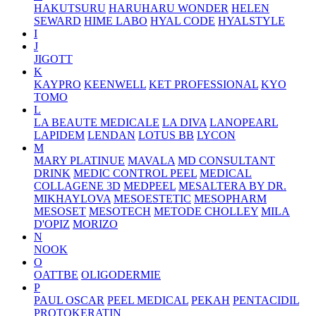
HAKUTSURU
HARUHARU WONDER
HELEN
SEWARD
HIME LABO
HYAL CODE
HYALSTYLE
I
J
JIGOTT
K
KAYPRO
KEENWELL
KET PROFESSIONAL
KYO
TOMO
L
LA BEAUTE MEDICALE
LA DIVA
LANOPEARL
LAPIDEM
LENDAN
LOTUS BB
LYCON
M
MARY PLATINUE
MAVALA
MD CONSULTANT
DRINK
MEDIC CONTROL PEEL
MEDICAL
COLLAGENE 3D
MEDPEEL
MESALTERA BY DR.
MIKHAYLOVA
MESOESTETIC
MESOPHARM
MESOSET
MESOTECH
METODE CHOLLEY
MILA
D'OPIZ
MORIZO
N
NOOK
O
OATTBE
OLIGODERMIE
P
PAUL OSCAR
PEEL MEDICAL
PEKAH
PENTACIDIL
PROTOKERATIN