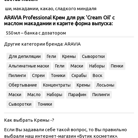
ши, макадамии, какао, сладкого миндаля
ARAVIA Professional Крем для рук 'Cream Oil' с
маслом макадамии и карите форма выпуска:
550 мл – банка с дозатором
Другие категории бренда:
ARAVIA
Для депиляции
Гели
Кремы
Сыворотки
Альгинатные маски
Гели
Маски
Наборы
Пенки
Пилинги
Спреи
Тоники
Скрабы
Воск
Обертывание
Концентраты
Кремы
Лосьоны
Маски
Масло
Наборы
Парафин
Пилинги
Сыворотки
Тоники
Как выбрать Кремы -?
Если Вы задавали себе такой вопрос, то Вы правильно
выбрали наш интернет-магазин «Бутик косметик».